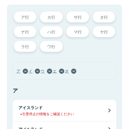
ア行
カ行
サ行
タ行
ナ行
ハ行
マ行
ヤ行
ラ行
ワ行
ア
イ
ウ
エ
オ
ア
アイスランド
※引受停止の情報をご確認ください