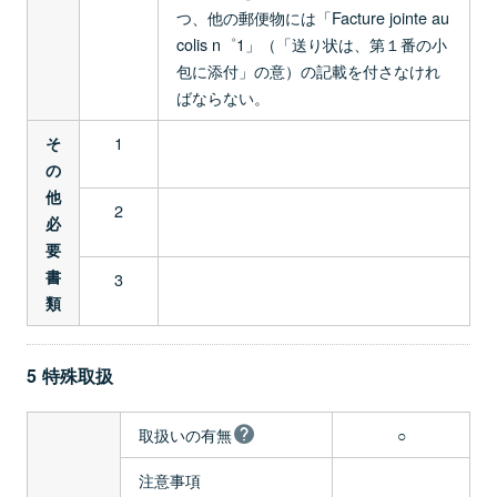
つ、他の郵便物には「Facture jointe au
colis n゜1」（「送り状は、第１番の小
包に添付」の意）の記載を付さなけれ
ばならない。
1
そ
の
他
2
必
要
書
3
類
5 特殊取扱
取扱いの有無
○
注意事項