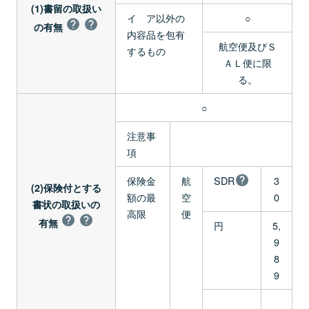
(1)書留の取扱い
イ ア以外の
○
の有無
内容品を包有
航空便及びＳ
するもの
ＡＬ便に限
る。
○
注意事
項
保険金
航
SDR
3
(2)保険付とする
額の最
空
0
書状の取扱いの
高限
便
有無
円
5,
9
8
9