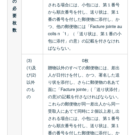
の
される場合には、小包には、第１番号
必
から順次番号を付し、送り状は、第１
要
番の番号を付した郵便物に添付し、か
枚
つ、他の郵便物には「Facture jointe au
数
colis n゜1」（「送り状は、第１番の小
包に添付」の意）の記載を付さなけれ
ばならない。
(3)
0枚
(1)及
贈物以外のすべての郵便物には、差出
び(2)
人が日付けを付し、かつ、署名した送
以外
り状を添付し、さらに郵便物の名あて
のも
面に「Facture jointe」(「送り状添付」
の
の意)の記載を付さなければならない。
これらの郵便物が同一差出人から同一
受取人にあてて同時に２個以上差し出
される場合には、小包には、第１番号
から順次番号を付し、送り状は、第１
番の番号を付した郵便物に添付し、か