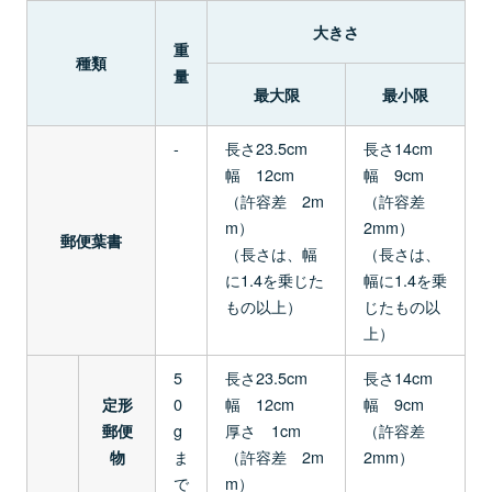
大きさ
重
種類
量
最大限
最小限
-
長さ23.5cm
長さ14cm
幅 12cm
幅 9cm
（許容差 2m
（許容差
m）
2mm）
郵便葉書
（長さは、幅
（長さは、
に1.4を乗じた
幅に1.4を乗
もの以上）
じたもの以
上）
5
長さ23.5cm
長さ14cm
0
幅 12cm
幅 9cm
定形
g
厚さ 1cm
（許容差
郵便
ま
（許容差 2m
2mm）
物
で
m）