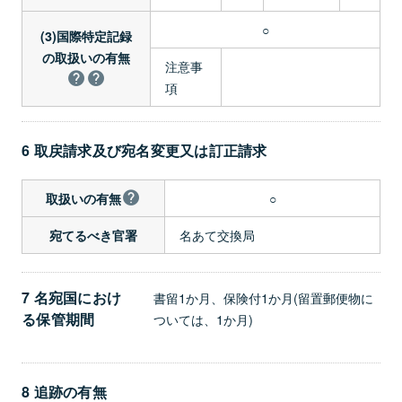
○
(3)国際特定記録
の取扱いの有無
注意事
項
6 取戻請求及び宛名変更又は訂正請求
○
取扱いの有無
名あて交換局
宛てるべき官署
7 名宛国におけ
書留1か月、保険付1か月(留置郵便物に
る保管期間
ついては、1か月)
8 追跡の有無