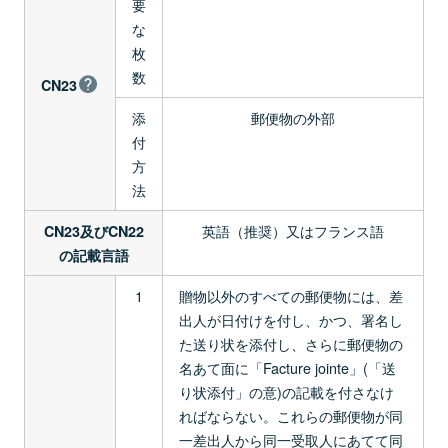
要
な
枚
数
CN23
添
郵便物の外部
付
方
法
英語（推奨）又はフランス語
CN23及びCN22
の記載言語
1
贈物以外のすべての郵便物には、差
出人が日付けを付し、かつ、署名し
た送り状を添付し、さらに郵便物の
名あて面に「Facture jointe」(「送
り状添付」の意)の記載を付さなけ
ればならない。これらの郵便物が同
一差出人から同一受取人にあてて同