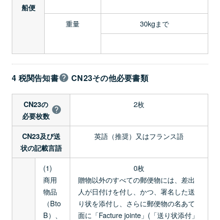
船便
重量
30kgまで
4 税関告知書
CN23その他必要書類
2枚
CN23の
必要枚数
英語（推奨）又はフランス語
CN23及び送
状の記載言語
(1)
0枚
商用
贈物以外のすべての郵便物には、差出
物品
人が日付けを付し、かつ、署名した送
（Bto
り状を添付し、さらに郵便物の名あて
B）、
面に「Facture jointe」(「送り状添付」