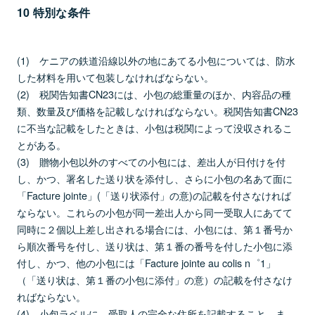
10 特別な条件
(1) ケニアの鉄道沿線以外の地にあてる小包については、防水
した材料を用いて包装しなければならない。
(2) 税関告知書CN23には、小包の総重量のほか、内容品の種
類、数量及び価格を記載しなければならない。税関告知書CN23
に不当な記載をしたときは、小包は税関によって没収されるこ
とがある。
(3) 贈物小包以外のすべての小包には、差出人が日付けを付
し、かつ、署名した送り状を添付し、さらに小包の名あて面に
「Facture jointe」(「送り状添付」の意)の記載を付さなければ
ならない。これらの小包が同一差出人から同一受取人にあてて
同時に２個以上差し出される場合には、小包には、第１番号か
ら順次番号を付し、送り状は、第１番の番号を付した小包に添
付し、かつ、他の小包には「Facture jointe au colis n゜1」
（「送り状は、第１番の小包に添付」の意）の記載を付さなけ
ればならない。
(4) 小包ラベルに、受取人の完全な住所を記載すること。ま