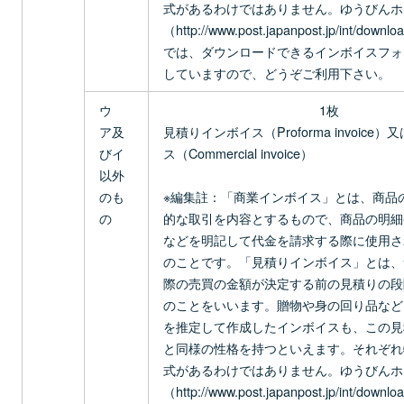
式があるわけではありません。ゆうびんホ
（http://www.post.japanpost.jp/int/downlo
では、ダウンロードできるインボイスフォ
していますので、どうぞご利用下さい。
ウ
1枚
ア及
見積りインボイス（Proforma invoice
びイ
ス（Commercial invoice）
以外
のも
※編集註：「商業インボイス」とは、商品
の
的な取引を内容とするもので、商品の明細
などを明記して代金を請求する際に使用さ
のことです。「見積りインボイス」とは、
際の売買の金額が決定する前の見積りの段
のことをいいます。贈物や身の回り品など
を推定して作成したインボイスも、この見
と同様の性格を持つといえます。それぞれ
式があるわけではありません。ゆうびんホ
（http://www.post.japanpost.jp/int/downlo