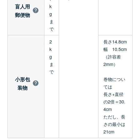
盲人用
k
g
郵便物
ま
で
2
長さ14.8cm
k
幅 10.5cm
g
（許容差
ま
2mm）
で
小形包
巻物につい
ては
装物
長さ+直径
の2倍＝30.
4cm
ただし、長
さの最小は
21cm