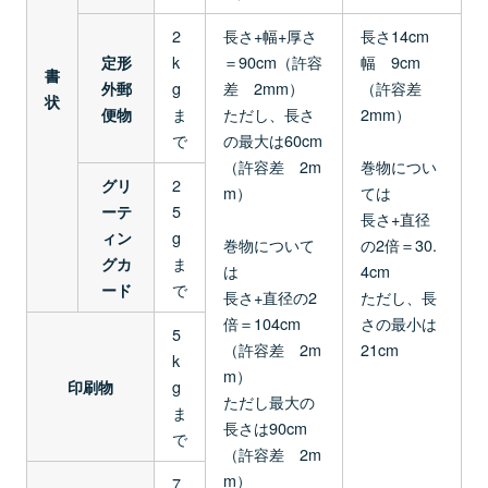
2
長さ+幅+厚さ
長さ14cm
k
＝90cm（許容
幅 9cm
定形
書
g
差 2mm）
（許容差
外郵
状
ま
ただし、長さ
2mm）
便物
で
の最大は60cm
（許容差 2m
巻物につい
2
グリ
m）
ては
5
ーテ
長さ+直径
g
ィン
巻物について
の2倍＝30.
ま
グカ
は
4cm
で
ード
長さ+直径の2
ただし、長
倍＝104cm
さの最小は
5
（許容差 2m
21cm
k
m）
g
印刷物
ただし最大の
ま
長さは90cm
で
（許容差 2m
m）
7