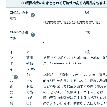
(1)税関検査の対象とされる可能性のある内容品を包有す
CN22の必要
3枚
枚数
税関告知書CN22又は税関告知書CN23
CN23の必要
3枚
枚数
-
イ
ア
1枚
ン
商用
見積りインボイス（Proforma invoice
ボ
物品
ス（Commercial invoice）
イ
（Bto
ス
B）、
※編集註：「商業インボイス」とは、商品
の
ネッ
的な取引を内容とするもので、商品の明細
必
ト販
などを明記して代金を請求する際に使用さ
要
売品
のことです。「見積りインボイス」とは、
枚
（通
際の売買の金額が決定する前の見積りの段
数
販）
のことをいいます。贈物や身の回り品など