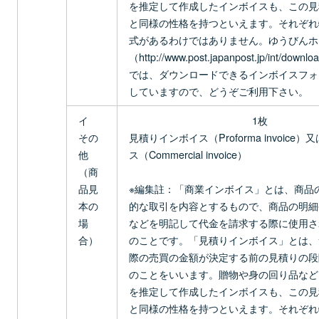
を推定して作成したインボイスも、この見
と同様の性格を持つといえます。それぞれ
式があるわけではありません。ゆうびんホ
（http://www.post.japanpost.jp/int/downlo
では、ダウンロードできるインボイスフォ
していますので、どうぞご利用下さい。
イ
1枚
その
見積りインボイス（Proforma invoice
他
ス（Commercial invoice）
（商
品見
※編集註：「商業インボイス」とは、商品
本の
的な取引を内容とするもので、商品の明細
場
などを明記して代金を請求する際に使用さ
合）
のことです。「見積りインボイス」とは、
際の売買の金額が決定する前の見積りの段
のことをいいます。贈物や身の回り品など
を推定して作成したインボイスも、この見
と同様の性格を持つといえます。それぞれ