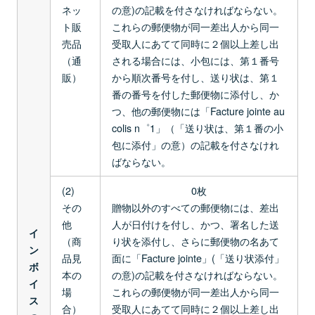
ネッ
の意)の記載を付さなければならない。
ト販
これらの郵便物が同一差出人から同一
売品
受取人にあてて同時に２個以上差し出
（通
される場合には、小包には、第１番号
販）
から順次番号を付し、送り状は、第１
番の番号を付した郵便物に添付し、か
つ、他の郵便物には「Facture jointe au
colis n゜1」（「送り状は、第１番の小
包に添付」の意）の記載を付さなけれ
ばならない。
(2)
0枚
その
贈物以外のすべての郵便物には、差出
他
人が日付けを付し、かつ、署名した送
イ
（商
り状を添付し、さらに郵便物の名あて
ン
品見
面に「Facture jointe」(「送り状添付」
ボ
本の
の意)の記載を付さなければならない。
イ
場
これらの郵便物が同一差出人から同一
ス
合）
受取人にあてて同時に２個以上差し出