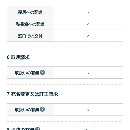
×
宛所への配達
○
私書箱への配達
○
窓口での交付
6 取戻請求
×
取扱いの有無
7 宛名変更又は訂正請求
×
取扱いの有無
8 追跡の有無
○