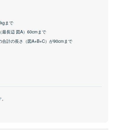
kgまで
（最長辺 図A）60cmまで
の合計の長さ（図A+B+C）が90cmまで
す。