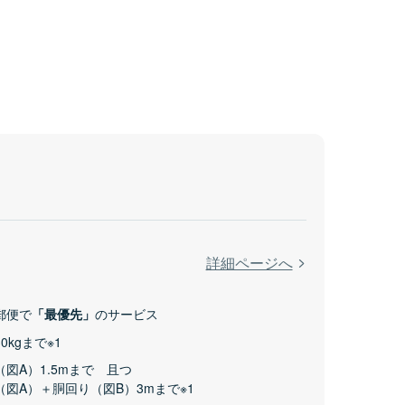
詳細ページへ
郵便で
「最優先」
のサービス
0kgまで※1
（図A）1.5mまで 且つ
（図A）＋胴回り（図B）3mまで※1