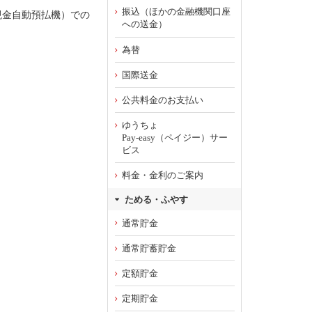
振込（ほかの金融機関口座
現金自動預払機）での
への送金）
為替
国際送金
公共料金のお支払い
ゆうちょ
Pay-easy（ペイジー）サー
ビス
料金・金利のご案内
ためる・ふやす
通常貯金
通常貯蓄貯金
定額貯金
定期貯金