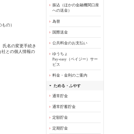
振込（ほかの金融機関口座
への送金）
為替
のもの）
国際送金
公共料金のお支払い
は、氏名の変更手続き
会社との個人情報の
ゆうちょ
Pay-easy（ペイジー）サー
ビス
料金・金利のご案内
ためる・ふやす
通常貯金
通常貯蓄貯金
定額貯金
定期貯金