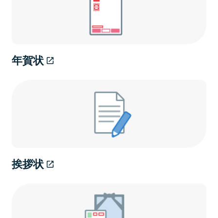
年賀状
挨拶状