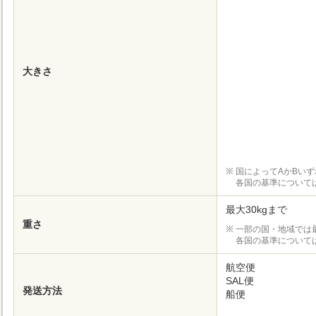
大きさ
国によってAかBい
各国の基準について
最大30kgまで
重さ
一部の国・地域では
各国の基準について
航空便
SAL便
発送方法
船便