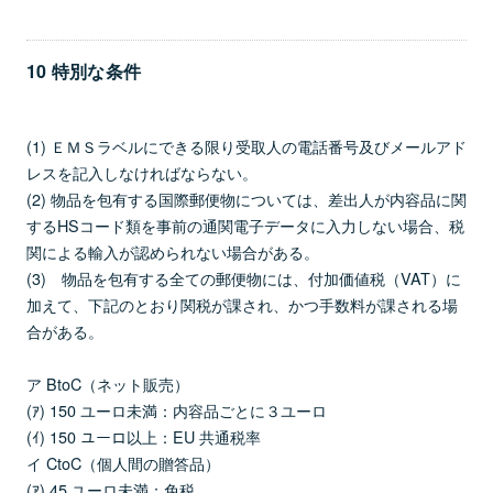
10 特別な条件
(1) ＥＭＳラベルにできる限り受取人の電話番号及びメールアド
レスを記入しなければならない。
(2) 物品を包有する国際郵便物については、差出人が内容品に関
するHSコード類を事前の通関電子データに入力しない場合、税
関による輸入が認められない場合がある。
(3) 物品を包有する全ての郵便物には、付加価値税（VAT）に
加えて、下記のとおり関税が課され、かつ手数料が課される場
合がある。
ア BtoC（ネット販売）
(ｱ) 150 ユーロ未満：内容品ごとに３ユーロ
(ｲ) 150 ユーロ以上：EU 共通税率
イ CtoC（個人間の贈答品）
(ｱ) 45 ユーロ未満：免税