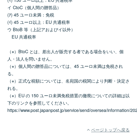
イ CtoC（個人間の贈答品）
(ｱ) 45 ユーロ未満：免税
(ｲ) 45 ユーロ以上：EU 共通税率
ウ BtoB 等（上記アおよびイ以外）
EU 共通税率
（※）BtoC とは、差出人が販売する者である場合をいい、個
人・法人を問いません。
（※）個人間の贈答品については、45 ユーロ未満は免税され
る。
（※）正式な税額については、名宛国の税関により判断・決定さ
れる。
（※）EU の 150 ユーロ未満免税措置の撤廃についての詳細は以
下のリンクを参照してください。
https://www.post.japanpost.jp/service/send/oversea/information/2
ページトップへ戻る