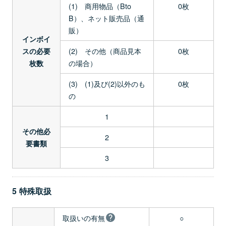
(1) 商用物品（Bto
0枚
B）、ネット販売品（通
販）
インボイ
(2) その他（商品見本
0枚
スの必要
の場合）
枚数
(3) (1)及び(2)以外のも
0枚
の
1
その他必
2
要書類
3
5 特殊取扱
取扱いの有無
○