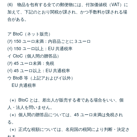
(6) 物品を包有する全ての郵便物には、付加価値税（VAT）に
加えて、下記のとおり関税が課され、かつ手数料が課される場
合がある。
ア BtoC（ネット販売）
(ｱ) 150 ユーロ未満：内容品ごとに３ユーロ
(ｲ) 150 ユーロ以上：EU 共通税率
イ CtoC（個人間の贈答品）
(ｱ) 45 ユーロ未満：免税
(ｲ) 45 ユーロ以上：EU 共通税率
ウ BtoB 等（上記アおよびイ以外）
EU 共通税率
（※）BtoC とは、差出人が販売する者である場合をいい、個
人・法人を問いません。
（※）個人間の贈答品については、45 ユーロ未満は免税され
る。
（※）正式な税額については、名宛国の税関により判断・決定さ
れる。