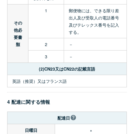
1
郵便物には、できる限り差
出人及び受取人の電話番号
その
及びテレックス番号を記入
他必
する。
要書
2
－
類
3
－
(2)CN23又はCN22の記載言語
英語（推奨）又はフランス語
4 配達に関する情報
配達日
×
日曜日