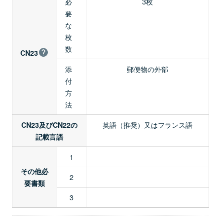
必
3枚
要
な
枚
数
CN23
添
郵便物の外部
付
方
法
英語（推奨）又はフランス語
CN23及びCN22の
記載言語
1
その他必
2
要書類
3