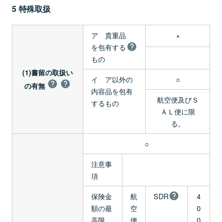
5 特殊取扱
ア 貴重品
×
を包有する
もの
(1)書留の取扱い
イ ア以外の
○
の有無
内容品を包有
航空便及びＳ
するもの
ＡＬ便に限
る。
○
注意事
項
保険金
航
SDR
4
額の最
空
0
高限
便
0