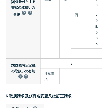
(2)保険付とする
0
書状の取扱いの
有無
円
7
9
8,
5
6
5
○
(3)国際特定記録
の取扱いの有無
注意事
項
6 取戻請求及び宛名変更又は訂正請求