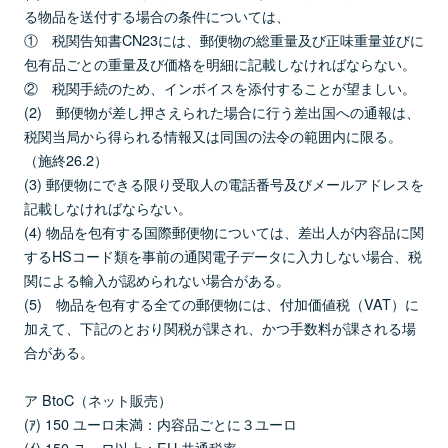
る物品を送付する場合の条件については、
① 税関告知書CN23には、郵便物の総重量及び正味重量並びに
包有品ごとの重量及び価格を明細に記載しなければならない。
② 税関手続のため、インボイスを添付することが望ましい。
(2) 郵便物が差し押さえられた場合に行う差出国への通報は、
税関当局から得られる情報又は同国の法令の範囲内に限る。
（施終26.2）
(3) 郵便物にできる限り受取人の電話番号及びメールアドレスを
記載しなければならない。
(4) 物品を包有する国際郵便物については、差出人が内容品に関
するHSコード類を事前の通関電子データに入力しない場合、税
関による輸入が認められない場合がある。
(5) 物品を包有する全ての郵便物には、付加価値税（VAT）に
加えて、下記のとおり関税が課され、かつ手数料が課される場
合がある。
ア BtoC（ネット販売）
(ｱ) 150 ユーロ未満：内容品ごとに３ユーロ
(ｲ) 150 ユーロ以上：EU 共通税率