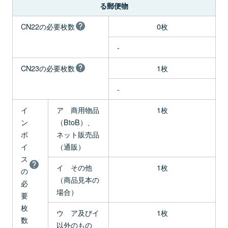
る郵便物
CN22の必要枚数
0枚
-
CN23の必要枚数
1枚
-
イ
ア 商用物品
1枚
ン
（BtoB）、
ボ
ネット販売品
イ
（通販）
ス
イ その他
1枚
の
（商品見本の
必
場合）
要
枚
ウ ア及びイ
1枚
数
以外のもの