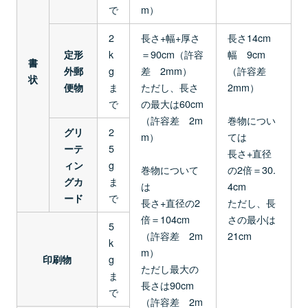
で
m）
2
長さ+幅+厚さ
長さ14cm
k
＝90cm（許容
幅 9cm
定形
書
g
差 2mm）
（許容差
外郵
状
ま
ただし、長さ
2mm）
便物
で
の最大は60cm
（許容差 2m
巻物につい
2
グリ
m）
ては
5
ーテ
長さ+直径
g
ィン
巻物について
の2倍＝30.
ま
グカ
は
4cm
で
ード
長さ+直径の2
ただし、長
倍＝104cm
さの最小は
5
（許容差 2m
21cm
k
m）
g
印刷物
ただし最大の
ま
長さは90cm
で
（許容差 2m