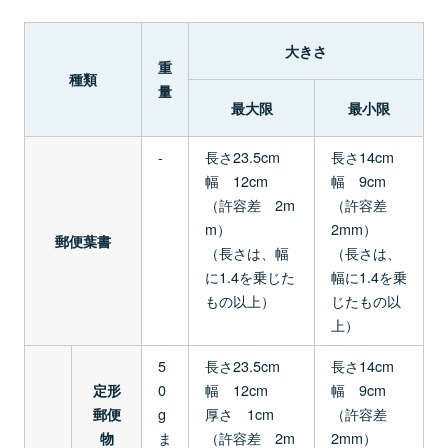
大きさ
重
種類
量
最大限
最小限
-
長さ23.5cm
長さ14cm
幅 12cm
幅 9cm
（許容差 2m
（許容差
m）
2mm）
郵便葉書
（長さは、幅
（長さは、
に1.4を乗じた
幅に1.4を乗
もの以上）
じたもの以
上）
5
長さ23.5cm
長さ14cm
0
幅 12cm
幅 9cm
定形
g
厚さ 1cm
（許容差
郵便
ま
（許容差 2m
2mm）
物