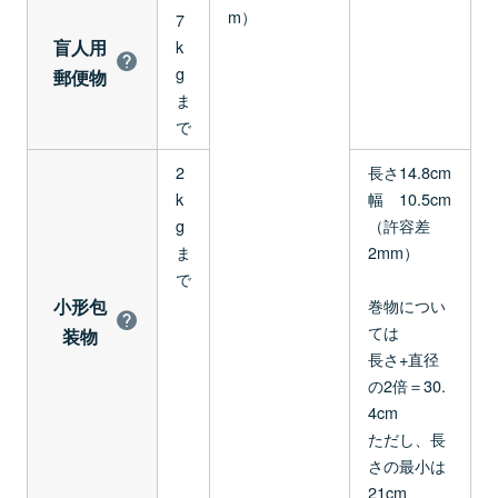
m）
7
盲人用
k
g
郵便物
ま
で
2
長さ14.8cm
k
幅 10.5cm
g
（許容差
ま
2mm）
で
小形包
巻物につい
ては
装物
長さ+直径
の2倍＝30.
4cm
ただし、長
さの最小は
21cm