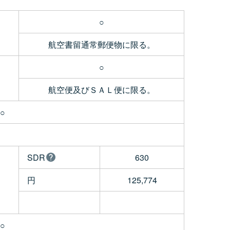
○
航空書留通常郵便物に限る。
○
航空便及びＳＡＬ便に限る。
○
SDR
630
円
125,774
○