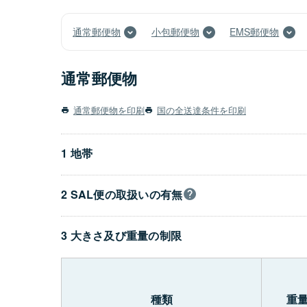
通常郵便物
小包郵便物
EMS郵便物
通常郵便物
通常郵便物を印刷
国の全送達条件を印刷
1 地帯
2 SAL便の取扱いの有無
3 大きさ及び重量の制限
種類
重