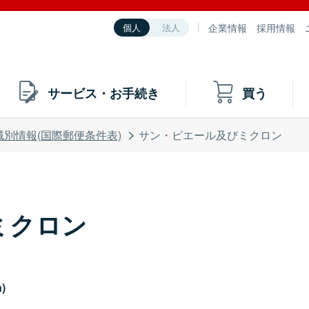
企業情報
採用情報
個人
法人
サービス・お手続き
買う
域別情報(国際郵便条件表)
サン・ピエール及びミクロン
ミクロン
n)