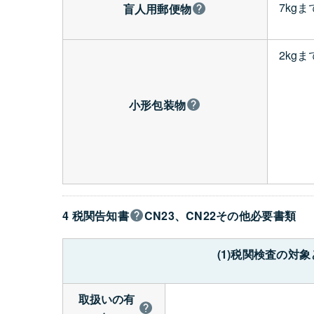
7kgま
盲人用郵便物
2kgま
小形包装物
4 税関告知書
CN23、CN22その他必要書類
(1)税関検査の
取扱いの有