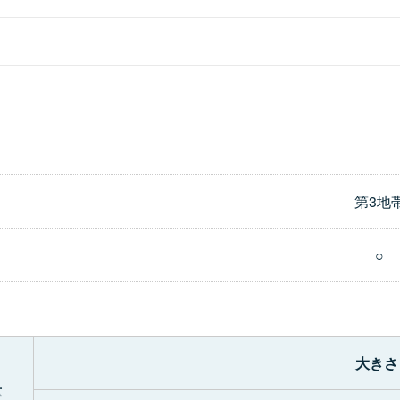
第3地
○
大きさ
量