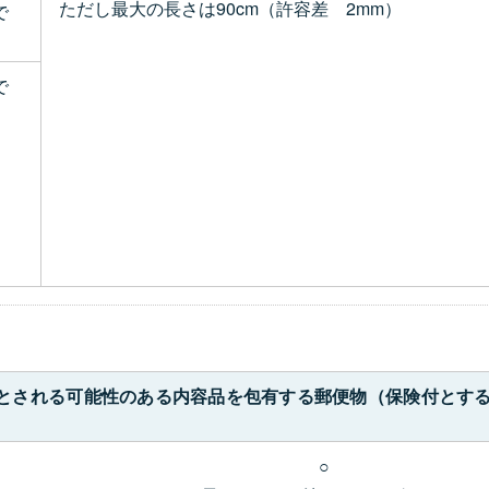
ただし最大の長さは90cm（許容差 2mm）
で
で
対象とされる可能性のある内容品を包有する郵便物（保険付とす
○