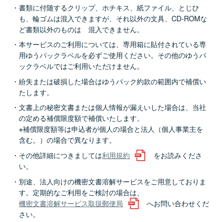
書類に付随するクリップ、ホチキス、紙ファイル、とじひ
も、輪ゴムは混入できますが、それ以外の文具、CD-ROMな
ど書類以外のものは 混入できません。
本サービスのご利用については、専用箱に貼付されている専
用ゆうパックラベルを必ずご使用ください。その他のゆうパ
ックラベルではご利用いただけません。
紛失または破損した場合はゆうパック約款の範囲内で補償い
たします。
文書上の秘密文書または個人情報が漏えいした場合は、当社
の定める補償限度額で補償いたします。
※補償限度額等は申込者が個人の場合と法人（個人事業主を
含む。）の場合で異なります。
その他詳細につきましては
利用規約
をお読みくださ
い。
別途、法人向けの機密文書溶解サービスをご用意しておりま
す。定期的なご利用をご検討の場合は、
機密文書溶解サービス取扱郵便局
へお問い合わせくだ
さい。