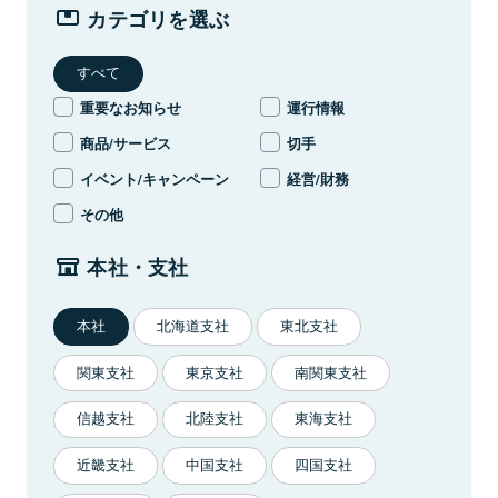
カテゴリを選ぶ
重要なお知らせ
運行情報
商品/サービス
切手
イベント/キャンペーン
経営/財務
その他
本社・支社
本社
北海道支社
東北支社
関東支社
東京支社
南関東支社
信越支社
北陸支社
東海支社
近畿支社
中国支社
四国支社