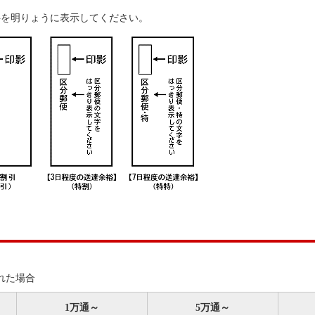
字を明りょうに表示してください。
れた場合
1万通～
5万通～