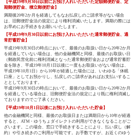
【平成19年9月30日以前にお預け入れいただいた定額郵便貯金、定
期郵便貯金、積立郵便貯金】
満期後20年2か月を経過してもなお払戻しのご請求等がない場合
は、旧郵便貯金法の規定により権利消滅いたします。満期の際には
お早めにお手続きをお願いいたします。
【平成19年9月30日以前にお預け入れいただいた通常郵便貯金、通
常貯蓄貯金】
平成19年9月30日の時点において、最後のお取扱い日から20年2か月
を経過していない場合は、他の金融機関と同様、最後のお取扱い日
（郵政民営化前に権利消滅となった通常郵便貯金および通常貯蓄貯
金を除き、平成19年10月1日以後に一度もお取扱いがない場合は、
平成19年10月1日）から10年が経過した場合には、いわゆる「休眠
口座」としてお預かりし、払戻しのご請求があればお支払いするこ
ととしております。
平成19年9月30日の時点において、最後のお取扱い日から20年2か月
を経過している場合は、旧郵便貯金法の規定により既に権利消滅し
ておりますのでご了承ください。
【平成19年10月1日以後にお預け入れいただいた貯金】
他の金融機関と同様、最後のお取扱日または満期日から10年が経過
すると、ATM・ゆうちょダイレクトの利用ができなくなることがご
ざいます。この場合、窓口で手続きすることにより、払い戻し（解
約）や引き続きのご利用が可能です。お手数ですが、お近くのゆう