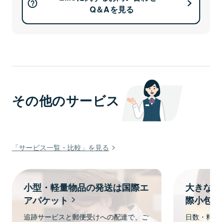
Q＆Aを見る
その他のサービス
「サービス一覧・比較」を見る
小型・軽量物品の発送は国際エ
大きな荷
アパケット
際小包
追跡サービスと郵便受けへの配達で、ご
日数・料金