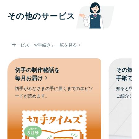
その他のサービス
「サービス・お手続き」一覧を見る
切手の制作秘話を
その気持
毎月お届け
手紙で伝
切手がみなさまの手に届くまでのエピソ
知ると役に
ードが読めます。
ご紹介して