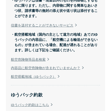
認められる物
のに限ります。ただし、内容物に関する簡単なあいさ
つ状、請求書等の無封の添え状や送り状は添付するこ
※官公署、細菌検査所、医師または獣医師が差し出すものを
とができます。
除きます。
信書を送付することができないサービス
航空搭載地域（国内の主として遠方の地域）あてのゆ
法令に基づき移動または頒布を禁止された
うパックの内容品に、「航空機による輸送ができない
物
もの」が含まれている場合、配達が遅れることがあり
ます。詳しくは下記をご確認ください。
航空危険物等品名検索
動物の愛護および管理に関する法律に規定
する愛護動物（哺乳類、鳥類および爬虫
内容品に航空危険物が含まれていませんか？
類）
航空搭載地域（ゆうパック）
複数の個人情報を含むもの
ゆうパック約款
ゆうパック約款はこちら