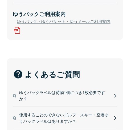
現金
ゆうパックご利用案内
ゆうパック・ゆうパケット・ゆうメールご利用案内
信書
※ただし、内容物に関する簡単なあいさつ状、請求書等の無
封の添え状や送り状は同封することができます。
信書に該当するものはこちら
よくあるご質問
航空危険物等品名検索
ゆうパックラベルは荷物1個につき1枚必要です
か？
内容品に航空危険物が含まれていませんか？
使用することのできないゴルフ・スキー・空港ゆ
うパックラベルはありますか？