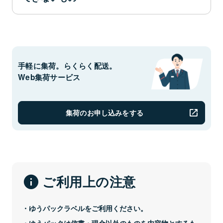
爆発性、発火性、その他の危険性のある物
手軽に集荷。らくらく配送。
Web集荷サービス
※ただし、アルコール飲料については、ゆうパックに限りア
ルコール濃度70%まで取り扱うことができます。
爆発性、発火性その他危険性のある物
集荷のお申し込みをする
毒薬、劇薬、毒物および劇物
※官公署、医師、歯科医師、獣医師、薬剤師または毒劇物営
ご利用上の注意
業者が差し出すものを除きます。
生きた病原菌および生きた病原体を含有
ゆうパックラベルをご利用ください。
し、または生きた病原体が付着していると
ゆうパックは信書・現金以外のものを内容物とするも