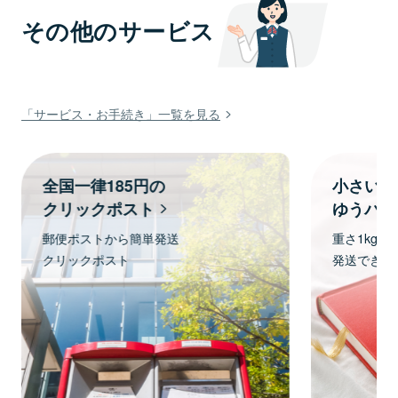
その他のサービス
「サービス・お手続き」一覧を見る
全国一律185円の
小さい・
クリックポスト
ゆうパケ
郵便ポストから簡単発送
重さ1kg、
クリックポスト
発送できま