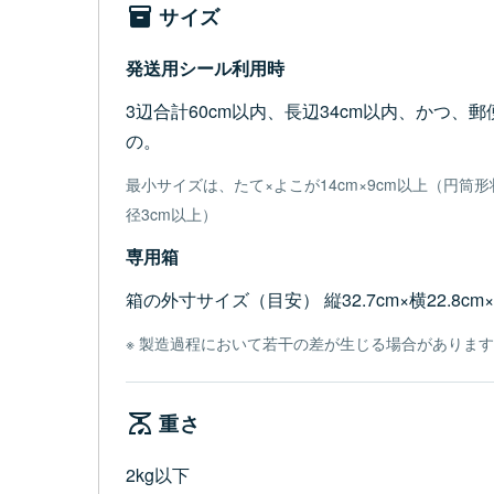
サイズ
発送用シール利用時
3辺合計60cm以内、長辺34cm以内、かつ、
の。
最小サイズは、たて×よこが14cm×9cm以上（円筒
径3cm以上）
専用箱
箱の外寸サイズ（目安） 縦32.7cm×横22.8cm
製造過程において若干の差が生じる場合がありま
重さ
2kg以下