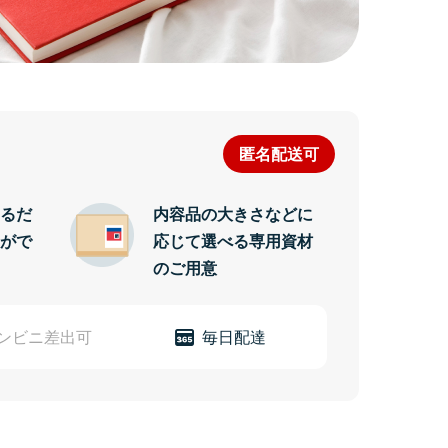
匿名配送可
るだ
内容品の大きさなどに
がで
応じて選べる専用資材
のご用意
ンビニ
差出可
毎日配達