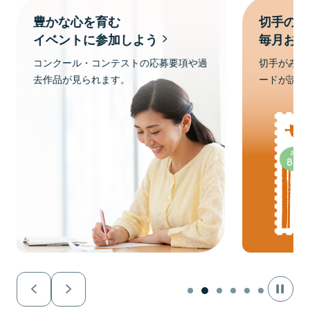
切手の制作秘話を
生命保険
毎月お届け
談・セミ
切手がみなさまの手に届くまでのエピソ
Web予約
ードが読めます。