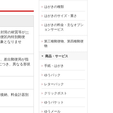
はがきの種類
はがきのサイズ・重さ
はがきの料金・主なオプシ
ョンサービス
、封筒の材質等が
一
郵便区内特別郵便
第三種郵便物、第四種郵便
対象となりませ
物
商品・サービス
し、差出郵便局が指
につき、異なる形状
手紙・はがき
ゆうパック
レターパック
クリックポスト
金後納、料金計器別
ゆうパケット
ゆうメール