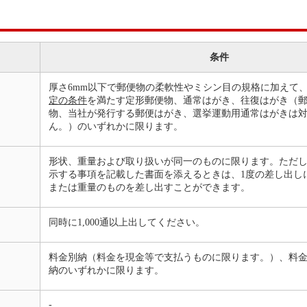
条件
厚さ6mm以下で郵便物の柔軟性やミシン目の規格に加えて
定の条件
を満たす定形郵便物、通常はがき、往復はがき（
物、当社が発行する郵便はがき、選挙運動用通常はがきは
ん。）のいずれかに限ります。
形状、重量および取り扱いが同一のものに限ります。ただ
示する事項を記載した書面を添えるときは、1度の差し出し
または重量のものを差し出すことができます。
同時に1,000通以上出してください。
料金別納（料金を現金等で支払うものに限ります。）、料
納のいずれかに限ります。
-