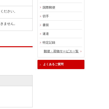
国際郵便
てください。
切手
できません。
書留
速達
特定記録
郵便・荷物サービス一覧
よくあるご質問