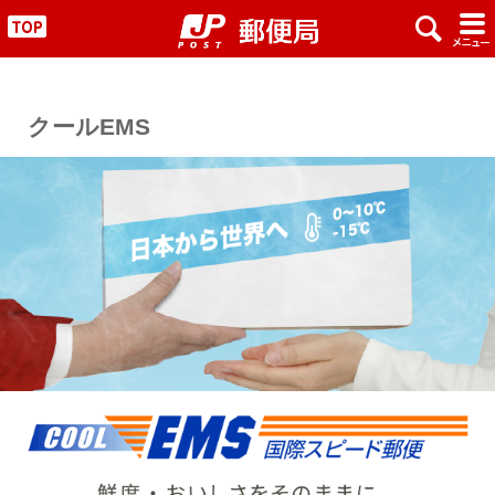
x
#
"
クールEMS