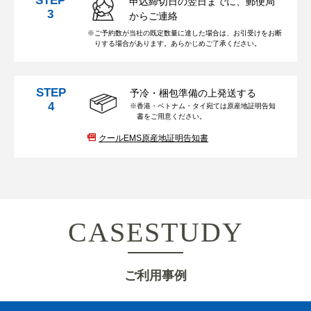
STEP
申込締切日の翌日までに、郵便局
3
からご連絡
ご予約数が当社の既定数量に達した場合は、お引受けをお断
りする場合があります。あらかじめご了承ください。
STEP
予冷・梱包準備の上発送する
4
香港・ベトナム・タイ宛ては原産地証明告知
書をご用意ください。
クールEMS
原産地証明告知書
CASESTUDY
ご利用事例