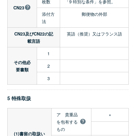
枚数
「9 特別な条件」を参照。
CN23
添付方
郵便物の外部
法
英語（推奨）又はフランス語
CN23及びCN22の記
載言語
1
その他必
2
要書類
3
5 特殊取扱
ア 貴重品
×
を包有する
もの
(1)書留の取扱い