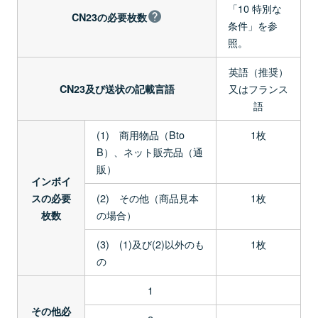
「10 特別な
CN23の必要枚数
条件」を参
照。
英語（推奨）
又はフランス
CN23及び送状の記載言語
語
(1) 商用物品（Bto
1枚
B）、ネット販売品（通
販）
インボイ
(2) その他（商品見本
1枚
スの必要
の場合）
枚数
(3) (1)及び(2)以外のも
1枚
の
1
その他必