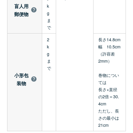
盲人用
k
g
郵便物
ま
で
2
長さ14.8cm
k
幅 10.5cm
g
（許容差
ま
2mm）
で
小形包
巻物につい
ては
装物
長さ+直径
の2倍＝30.
4cm
ただし、長
さの最小は
21cm