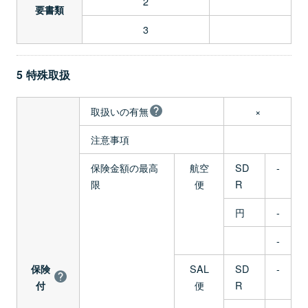
2
要書類
3
5 特殊取扱
取扱いの有無
×
注意事項
保険金額の最高
航空
SD
-
限
便
R
円
-
-
SAL
SD
-
保険
便
R
付