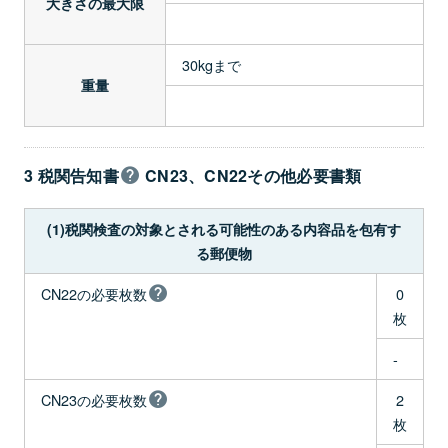
大きさの最大限
30kgまで
重量
3 税関告知書
CN23、CN22その他必要書類
(1)税関検査の対象とされる可能性のある内容品を包有す
る郵便物
CN22の必要枚数
0
枚
-
CN23の必要枚数
2
枚