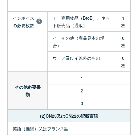
-
インボイス
ア 商用物品（BtoB）、ネッ
1
の必要枚数
ト販売品（通販）
枚
イ その他（商品見本の場
0
合）
枚
ウ ア及びイ以外のもの
0
枚
1
その他必要書
2
類
3
(2)CN23又はCN22の記載言語
英語（推奨）又はフランス語