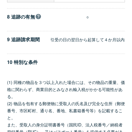
8 追跡の有無
○
9 追跡請求期間
引受の日の翌日から起算して４か月以内
10 特別な条件
(1) 同種の物品を３つ以上入れた場合には、その物品の重量、価
格に関わらず、商業目的とみなされ輸入税がかかる可能性があ
る。
(2) 物品を包有する郵便物に受取人の氏名及び完全な住所（郵便
番号、市区町村、通り名、番地、私書箱番号等）を記載するこ
と。
また、受取人の身分証明書番号（国民ID、法人税番号／納税者
登録番号（RUC）、又はパスポート番号）を提供する必要があ