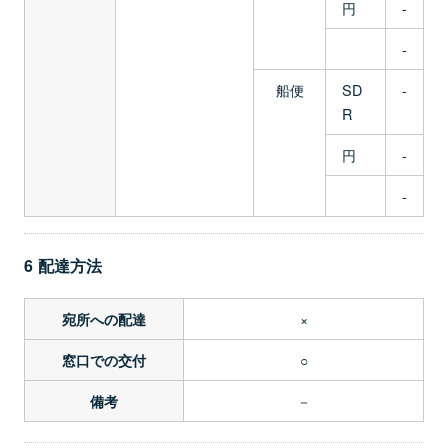
円
-
-
船便
SD
-
R
円
-
-
6 配達方法
×
宛所への配達
○
窓口での交付
－
備考