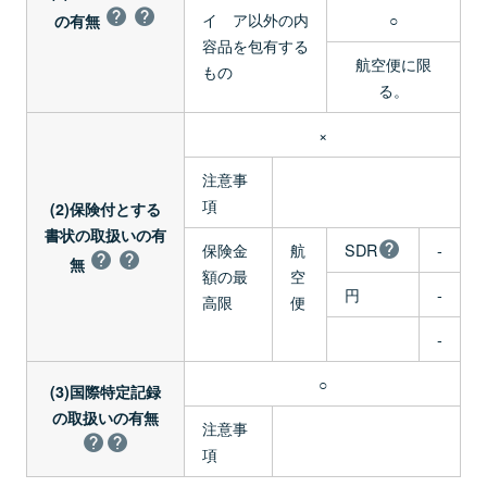
イ ア以外の内
○
の有無
容品を包有する
航空便に限
もの
る。
×
注意事
項
(2)保険付とする
書状の取扱いの有
保険金
航
SDR
-
無
額の最
空
円
-
高限
便
-
○
(3)国際特定記録
の取扱いの有無
注意事
項