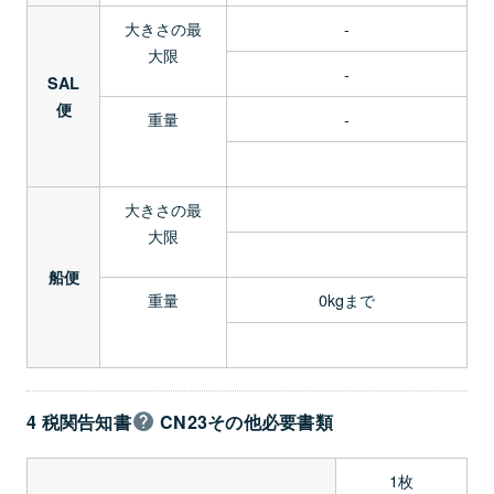
大きさの最
-
大限
-
SAL
便
重量
-
大きさの最
大限
船便
重量
0kgまで
4 税関告知書
CN23その他必要書類
1枚