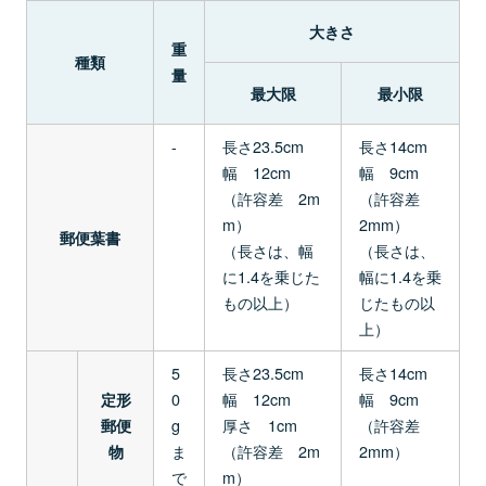
大きさ
重
種類
量
最大限
最小限
-
長さ23.5cm
長さ14cm
幅 12cm
幅 9cm
（許容差 2m
（許容差
m）
2mm）
郵便葉書
（長さは、幅
（長さは、
に1.4を乗じた
幅に1.4を乗
もの以上）
じたもの以
上）
5
長さ23.5cm
長さ14cm
0
幅 12cm
幅 9cm
定形
g
厚さ 1cm
（許容差
郵便
ま
（許容差 2m
2mm）
物
で
m）