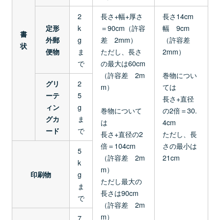
2
長さ+幅+厚さ
長さ14cm
k
＝90cm（許容
幅 9cm
定形
書
g
差 2mm）
（許容差
外郵
状
ま
ただし、長さ
2mm）
便物
で
の最大は60cm
（許容差 2m
巻物につい
2
グリ
m）
ては
5
ーテ
長さ+直径
g
ィン
巻物について
の2倍＝30.
ま
グカ
は
4cm
で
ード
長さ+直径の2
ただし、長
倍＝104cm
さの最小は
5
（許容差 2m
21cm
k
m）
g
印刷物
ただし最大の
ま
長さは90cm
で
（許容差 2m
m）
7