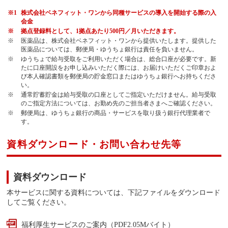
※1
株式会社ベネフィット・ワンから同種サービスの導入を開始する際の入
会金
※
拠点登録料として、1拠点あたり500円／月いただきます。
※
医薬品は、株式会社ベネフィット・ワンから提供いたします。提供した
医薬品については、郵便局・ゆうちょ銀行は責任を負いません。
※
ゆうちょで給与受取をご利用いただく場合は、総合口座が必要です。新
たに口座開設をお申し込みいただく際には、お届けいただくご印章およ
び本人確認書類を郵便局の貯金窓口またはゆうちょ銀行へお持ちくださ
い。
※
通常貯蓄貯金は給与受取の口座としてご指定いただけません。給与受取
のご指定方法については、お勤め先のご担当者さまへご確認ください。
※
郵便局は、ゆうちょ銀行の商品・サービスを取り扱う銀行代理業者で
す。
資料ダウンロード・お問い合わせ先等
資料ダウンロード
本サービスに関する資料については、下記ファイルをダウンロード
してご覧ください。
福利厚生サービスのご案内（PDF2.05Mバイト）