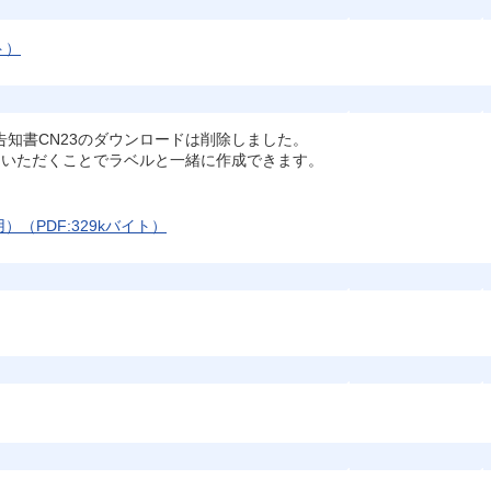
ト）
告知書CN23のダウンロードは削除しました。
用いただくことでラベルと一緒に作成できます。
（PDF:329kバイト）