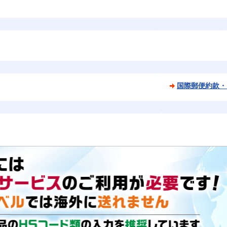
国際郵便約款・
。