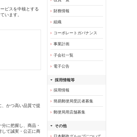
サービスを中核とする
財務情報
しています。
組織
コーポレートガバナンス
事業計画
子会社一覧
電子公告
採用情報等
採用情報
簡易郵便局受託者募集
に、かつ高い品質で提
郵便局用店舗募集
十分に把握し、商品・
その他
対して誠実・公正に商
日本郵政グループについて