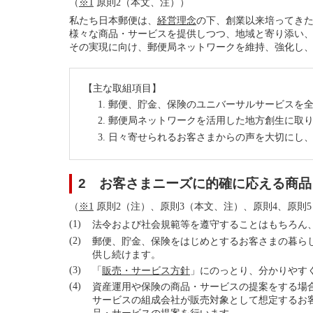
（
※1
原則2（本文、注））
私たち日本郵便は、
経営理念
の下、創業以来培ってき
様々な商品・サービスを提供しつつ、地域と寄り添い
その実現に向け、郵便局ネットワークを維持、強化し
【主な取組項目】
郵便、貯金、保険のユニバーサルサービスを
郵便局ネットワークを活用した地方創生に取
日々寄せられるお客さまからの声を大切にし
2 お客さまニーズに的確に応える商
（
※1
原則2（注）、原則3（本文、注）、原則4、原則5
法令および社会規範等を遵守することはもちろん
郵便、貯金、保険をはじめとするお客さまの暮ら
供し続けます。
「
販売・サービス方針
」にのっとり、分かりやす
資産運用や保険の商品・サービスの提案をする場
サービスの組成会社が販売対象として想定するお