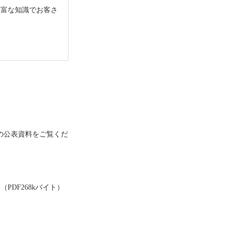
豊富な知識でお客さ
の公表資料
をご覧くだ
（PDF268kバイト）
。