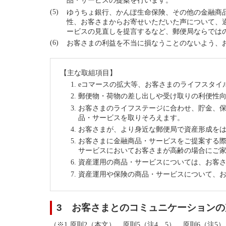
品・サービスの提案を行います。
ゆうちょ銀行、かんぽ生命保険、その他の金融商
性、お客さまからお寄せいただいた声について、
ービスの見直しを提言するなど、郵便局ならでは
お客さまの利益を不当に損なうことのないよう、
【主な取組項目】
eコマースの拡大等、お客さまのライフスタイ
郵便物・荷物の差し出しや受け取りの利便性
お客さまのライフステージに合わせ、貯金、
品・サービスを取りそろえます。
お客さまが、より身近な郵便局で資産形成を
お客さまに金融商品・サービスをご提案する
サービスにおいてお客さまが高齢の場合にご
資産運用の商品・サービスについては、お客
資産運用や保険の商品・サービスについて、
3 お客さまとのコミュニケーションの
（
※1
原則2（本文）、原則5（注4、5）、原則6（注5）