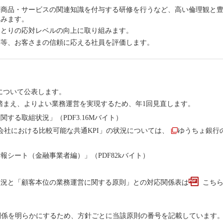
や商品・サービスの関連知識を付与する研修を行うなど、高い倫理観と
組みます。
ひとりの応対レベルの向上に取り組みます。
応等、お客さまの信頼に応える社員を評価します。
について公表します。
踏まえ、よりよい業務運営を実現するため、年1回見直します。
する取組状況」（PDF3.16Mバイト）
売会社における比較可能な共通KPI」の状況については、
ゆうちょ銀行
報シート（金融事業者編）」（PDF82kバイト）
状況と「顧客本位の業務運営に関する原則」との対応関係表は
こちら
関係を明らかにするため、方針ごとに当該原則の番号を記載しています