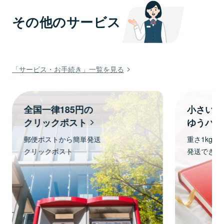
その他のサービス
「サービス・お手続き」一覧を見る
全国一律185円の
小さい・
クリックポスト
ゆうパケ
郵便ポストから簡単発送
重さ1kg、
クリックポスト
発送できま