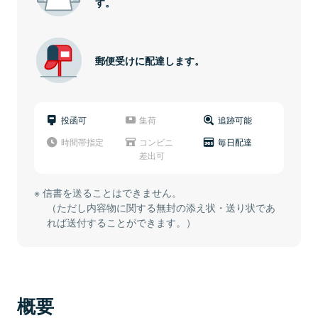
す。
郵便受けに配達します。
投函可
集荷
追跡可能
時間帯指定
コンビニ
毎日配達
差出可
信書を送ることはできません。
（ただし内容物に関する無封の添え状・送り状であ
れば送付することができます。）
概要