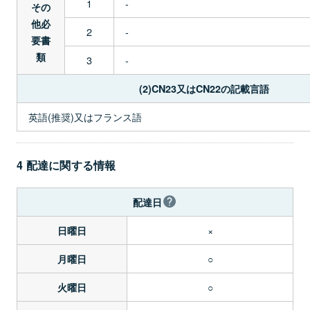
1
-
その
他必
2
-
要書
類
3
-
(2)CN23又はCN22の記載言語
英語(推奨)又はフランス語
4 配達に関する情報
配達日
×
日曜日
○
月曜日
○
火曜日