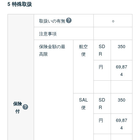
5 特殊取扱
取扱いの有無
○
注意事項
保険金額の最
航空
SD
350
高限
便
R
円
69,87
4
SAL
SD
350
保険
便
R
付
円
69,87
4