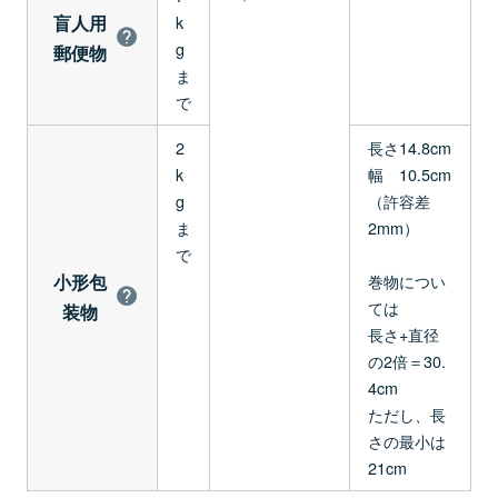
盲人用
k
g
郵便物
ま
で
2
長さ14.8cm
k
幅 10.5cm
g
（許容差
ま
2mm）
で
小形包
巻物につい
ては
装物
長さ+直径
の2倍＝30.
4cm
ただし、長
さの最小は
21cm