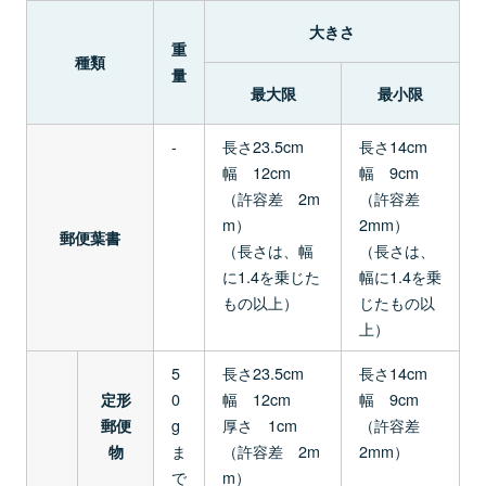
大きさ
重
種類
量
最大限
最小限
-
長さ23.5cm
長さ14cm
幅 12cm
幅 9cm
（許容差 2m
（許容差
m）
2mm）
郵便葉書
（長さは、幅
（長さは、
に1.4を乗じた
幅に1.4を乗
もの以上）
じたもの以
上）
5
長さ23.5cm
長さ14cm
0
幅 12cm
幅 9cm
定形
g
厚さ 1cm
（許容差
郵便
ま
（許容差 2m
2mm）
物
で
m）