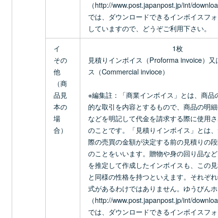
（http://www.post.japanpost.jp/int/downlo
では、ダウンロードできるインボイスフォ
していますので、どうぞご利用下さい。
イ
1枚
その
見積りインボイス（Proforma invoice
他
ス（Commercial invioce）
（商
品見
※編集註：「商業インボイス」とは、商品
本の
的な取引を内容とするもので、商品の明細
場
などを明記して代金を請求する際に使用さ
合）
のことです。「見積りインボイス」とは、
際の売買の金額が決定する前の見積りの段
のことをいいます。贈物や身の回り品など
を推定して作成したインボイスも、この見
と同様の性格を持つといえます。それぞれ
式があるわけではありません。ゆうびんホ
（http://www.post.japanpost.jp/int/downlo
では、ダウンロードできるインボイスフォ