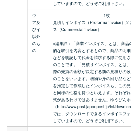
していますので、どうぞご利用下さい。
ウ
1枚
ア及
見積りインボイス（Proforma invoice
びイ
ス（Commercial invioce）
以外
のも
※編集註：「商業インボイス」とは、商品
の
的な取引を内容とするもので、商品の明細
などを明記して代金を請求する際に使用さ
のことです。「見積りインボイス」とは、
際の売買の金額が決定する前の見積りの段
のことをいいます。贈物や身の回り品など
を推定して作成したインボイスも、この見
と同様の性格を持つといえます。それぞれ
式があるわけではありません。ゆうびんホ
（http://www.post.japanpost.jp/int/downlo
では、ダウンロードできるインボイスフォ
していますので、どうぞご利用下さい。