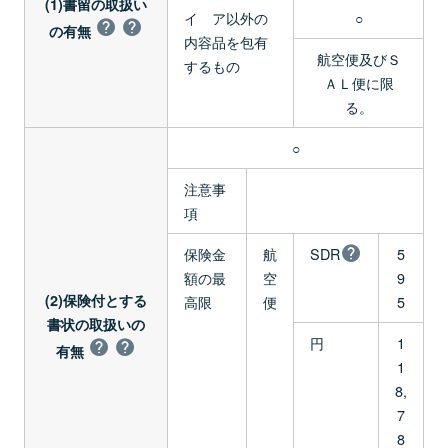
(1)書留の取扱い
イ ア以外の
○
の有無
内容品を包有
航空便及びＳ
するもの
ＡＬ便に限
る。
○
注意事
項
保険金
航
SDR
5
額の最
空
9
(2)保険付とする
高限
便
5
書状の取扱いの
円
1
有無
1
8,
7
8