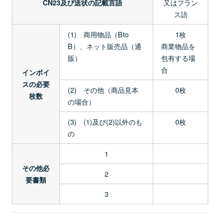
又はフラン
CN23及び送状の記載言語
ス語
(1) 商用物品（Bto
1枚
B）、ネット販売品（通
商業物品を
販）
包有する場
合
インボイ
スの必要
(2) その他（商品見本
0枚
枚数
の場合）
(3) (1)及び(2)以外のも
0枚
の
1
その他必
2
要書類
3