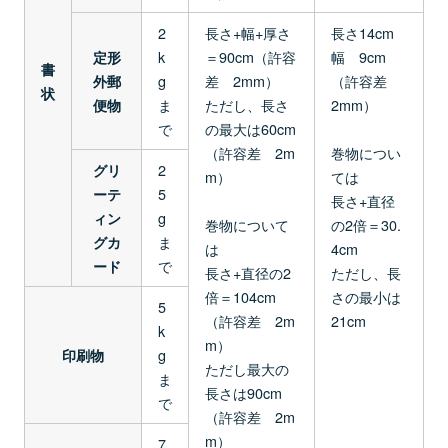
2
長さ+幅+厚さ
長さ14cm
k
＝90cm（許容
幅 9cm
定形
書
g
差 2mm）
（許容差
外郵
状
ま
ただし、長さ
2mm）
便物
で
の最大は60cm
（許容差 2m
巻物につい
2
グリ
m）
ては
5
ーテ
長さ+直径
g
ィン
巻物について
の2倍＝30.
ま
グカ
は
4cm
で
ード
長さ+直径の2
ただし、長
倍＝104cm
さの最小は
5
（許容差 2m
21cm
k
m）
g
印刷物
ただし最大の
ま
長さは90cm
で
（許容差 2m
m）
7