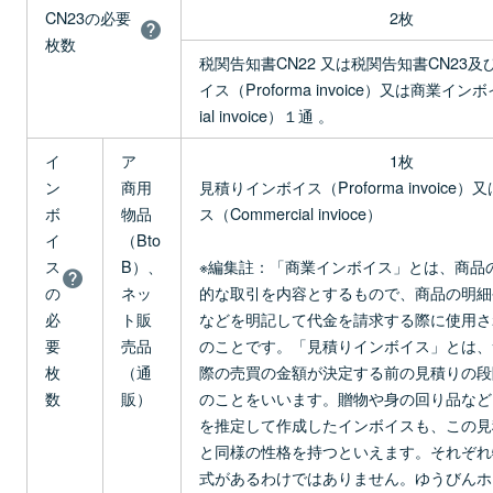
CN23の必要
2枚
枚数
税関告知書CN22 又は税関告知書CN23
イス（Proforma invoice）又は商業イン
ial invoice）１通 。
イ
ア
1枚
ン
商用
見積りインボイス（Proforma invoice
ボ
物品
ス（Commercial invioce）
イ
（Bto
ス
B）、
※編集註：「商業インボイス」とは、商品
の
ネッ
的な取引を内容とするもので、商品の明細
必
ト販
などを明記して代金を請求する際に使用さ
要
売品
のことです。「見積りインボイス」とは、
枚
（通
際の売買の金額が決定する前の見積りの段
数
販）
のことをいいます。贈物や身の回り品など
を推定して作成したインボイスも、この見
と同様の性格を持つといえます。それぞれ
式があるわけではありません。ゆうびんホ