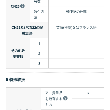
枚数
CN23
添付方
郵便物の外部
法
英語(推奨)又はフランス語
CN23及びCN22の記
載言語
1
その他必
2
要書類
3
5 特殊取扱
ア 貴重品
×
を包有する
もの