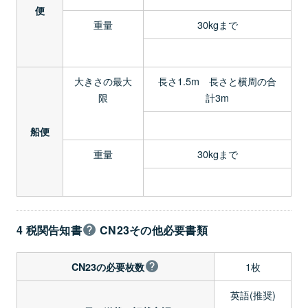
便
重量
30kgまで
大きさの最大
長さ1.5m 長さと横周の合
限
計3m
船便
重量
30kgまで
4 税関告知書
CN23その他必要書類
1枚
CN23の必要枚数
英語(推奨)