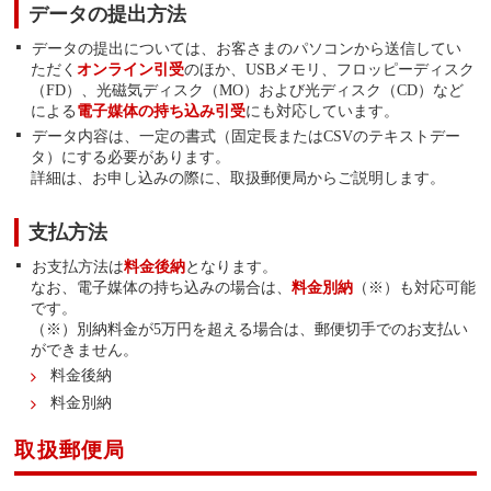
データの提出方法
データの提出については、お客さまのパソコンから送信してい
ただく
オンライン引受
のほか、USBメモリ、フロッピーディスク
（FD）、光磁気ディスク（MO）および光ディスク（CD）など
による
電子媒体の持ち込み引受
にも対応しています。
データ内容は、一定の書式（固定長またはCSVのテキストデー
タ）にする必要があります。
詳細は、お申し込みの際に、取扱郵便局からご説明します。
支払方法
お支払方法は
料金後納
となります。
なお、電子媒体の持ち込みの場合は、
料金別納
（※）も対応可能
です。
（※）別納料金が5万円を超える場合は、郵便切手でのお支払い
ができません。
料金後納
料金別納
取扱郵便局