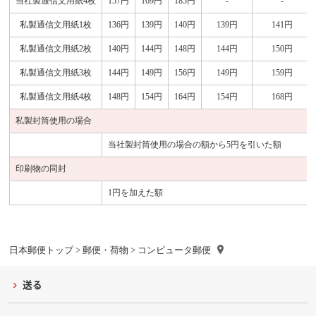
当社製通信文用紙4枚
157円
169円
185円
-
-
私製通信文用紙1枚
136円
139円
140円
139円
141円
私製通信文用紙2枚
140円
144円
148円
144円
150円
私製通信文用紙3枚
144円
149円
156円
149円
159円
私製通信文用紙4枚
148円
154円
164円
154円
168円
私製封筒使用の場合
当社製封筒使用の場合の額から5円を引いた額
印刷物の同封
1円を加えた額
日本郵便トップ
>
郵便・荷物
> コンピュータ郵便
送る