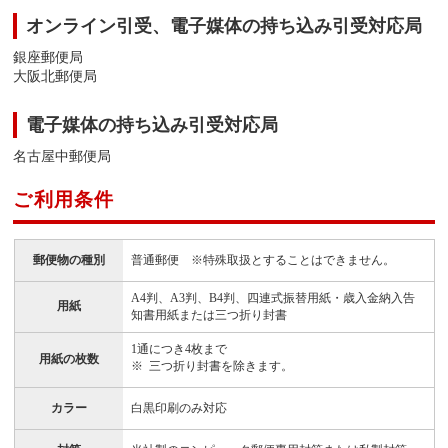
オンライン引受、電子媒体の持ち込み引受対応局
銀座郵便局
大阪北郵便局
電子媒体の持ち込み引受対応局
名古屋中郵便局
ご利用条件
郵便物の種別
普通郵便 ※特殊取扱とすることはできません。
A4判、A3判、B4判、四連式振替用紙・歳入金納入告
用紙
知書用紙または三つ折り封書
1通につき4枚まで
用紙の枚数
三つ折り封書を除きます。
カラー
白黒印刷のみ対応