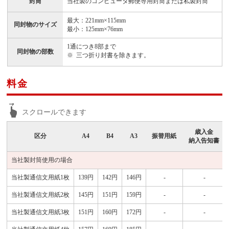
封筒
当社製のコンピュータ郵便専用封筒または私製封筒
最大：221mm×115mm
同封物のサイズ
最小：125mm×76mm
1通につき8部まで
同封物の部数
三つ折り封書を除きます。
料金
歳入金
区分
A4
B4
A3
振替用紙
納入告知書
当社製封筒使用の場合
当社製通信文用紙1枚
139円
142円
146円
-
-
当社製通信文用紙2枚
145円
151円
159円
-
-
当社製通信文用紙3枚
151円
160円
172円
-
-