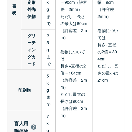
k
＝90cm（許容
幅 9cm
定形
書
g
差 2mm）
（許容差
外郵
状
ま
ただし、長さ
2mm）
便物
で
の最大は60cm
（許容差 2m
巻物につい
2
グリ
m）
ては
5
ーテ
長さ+直径
g
ィン
巻物について
の2倍＝30.
ま
グカ
は
4cm
で
ード
長さ+直径の2
ただし、長
倍＝104cm
さの最小は
5
（許容差 2m
21cm
k
m）
g
印刷物
ただし最大の
ま
長さは90cm
で
（許容差 2m
m）
7
盲人用
k
g
郵便物