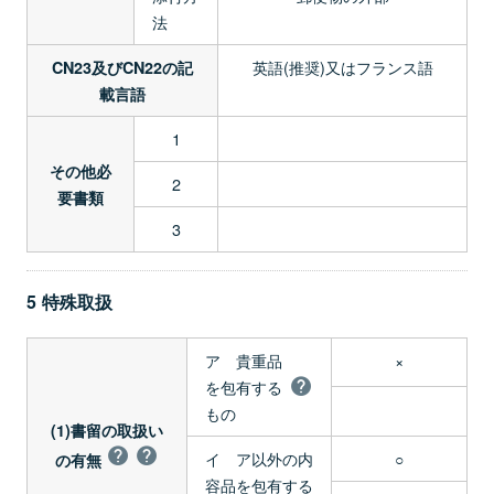
法
英語(推奨)又はフランス語
CN23及びCN22の記
載言語
1
その他必
2
要書類
3
5 特殊取扱
ア 貴重品
×
を包有する
もの
(1)書留の取扱い
イ ア以外の内
○
の有無
容品を包有する