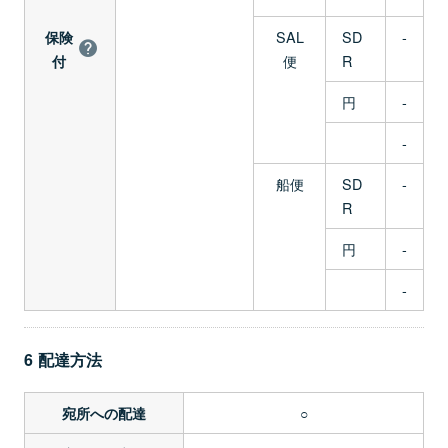
SAL
SD
-
保険
便
R
付
円
-
-
船便
SD
-
R
円
-
-
6 配達方法
○
宛所への配達