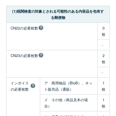
(1)税関検査の対象とされる可能性のある内容品を包有す
る郵便物
CN22の必要枚数
0
枚
-
CN23の必要枚数
2
枚
-
インボイス
ア 商用物品（BtoB）、ネッ
1
の必要枚数
ト販売品（通販）
枚
イ その他（商品見本の場
1
合）
枚