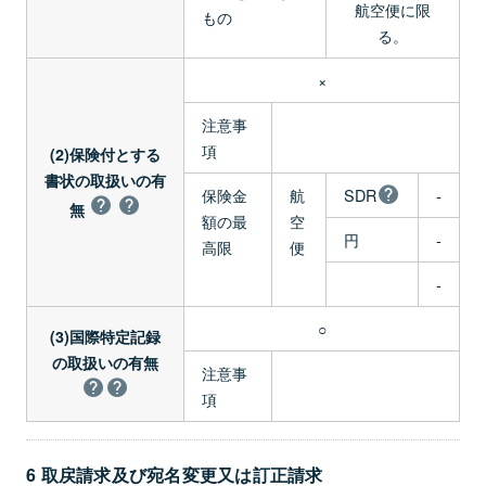
航空便に限
もの
る。
×
注意事
項
(2)保険付とする
書状の取扱いの有
保険金
航
SDR
-
無
額の最
空
円
-
高限
便
-
○
(3)国際特定記録
の取扱いの有無
注意事
項
6 取戻請求及び宛名変更又は訂正請求