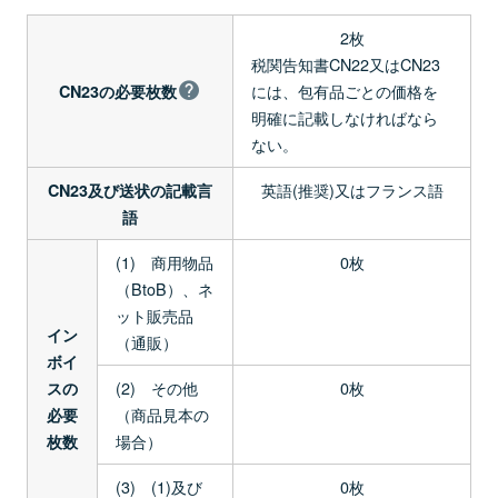
2枚
税関告知書CN22又はCN23
には、包有品ごとの価格を
CN23の必要枚数
明確に記載しなければなら
ない。
英語(推奨)又はフランス語
CN23及び送状の記載言
語
(1) 商用物品
0枚
（BtoB）、ネ
ット販売品
イン
（通販）
ボイ
(2) その他
0枚
スの
（商品見本の
必要
場合）
枚数
(3) (1)及び
0枚