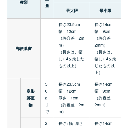
種類
量
最大限
最小限
-
長さ23.5cm
長さ14cm
幅 12cm
幅 9cm
（許容差 2m
（許容差
m）
2mm）
郵便葉書
（長さは、幅
（長さは、
に1.4を乗じた
幅に1.4を乗
もの以上）
じたもの以
上）
5
長さ23.5cm
長さ14cm
0
幅 12cm
幅 9cm
定形
g
厚さ 1cm
（許容差
郵便
ま
（許容差 2m
2mm）
物
で
m）
2
長さ+幅+厚さ
長さ14cm