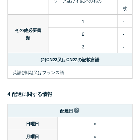
ウ ア及びイ以外のもの
1
枚
1
-
その他必要書
2
-
類
3
-
(2)CN23又はCN22の記載言語
英語(推奨)又はフランス語
4 配達に関する情報
配達日
○
日曜日
○
月曜日