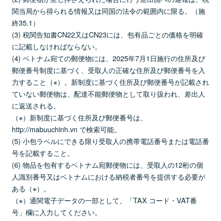
関当局から得られる情報又は同国の法令の範囲内に限る。（施
終35.1）
(3) 税関告知書CN22又はCN23には、包有品ごとの価格を明確
に記載しなければならない。
(4) ベトナム宛ての郵便物には、2025年7月1日施行の住所及び
郵便番号制度に基づく、受取人の正確な住所及び郵便番号を入
力すること（※）。新制度に基づく住所及び郵便番号が記載され
ていない郵便物は、配達不能郵便物として取り扱われ、差出人
に返送される。
（※）新制度に基づく住所及び郵便番号は、
http://mabuuchinh.vn で検索可能。
(5) 小包ラベルにできる限り受取人の携帯電話番号または電話番
号を記載すること。
(6) 物品を包有するベトナム宛郵便物には、受取人の12桁の個
人識別番号又はベトナムにおける納税者番号を提供する必要が
ある（※）。
（※）通関電子データの一部として、「TAX コード・VAT番
号」欄に入力してください。