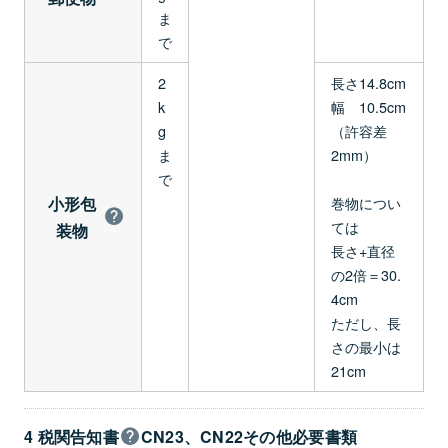
ま
で
2
長さ14.8cm
k
幅 10.5cm
g
（許容差
ま
2mm）
で
小形包
巻物につい
ては
装物
長さ+直径
の2倍＝30.
4cm
ただし、長
さの最小は
21cm
4 税関告知書
CN23、CN22その他必要書類