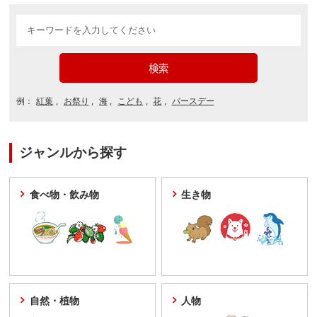
例：
紅葉
お祭り
海
こども
花
バースデー
ジャンルから探す
食べ物・飲み物
生き物
自然・植物
人物