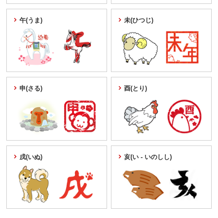
午(うま)
未(ひつじ)
申(さる)
酉(とり)
戌(いぬ)
亥(い - いのしし)