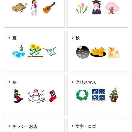
夏
秋
冬
クリスマス
チラシ・お店
文字・ロゴ