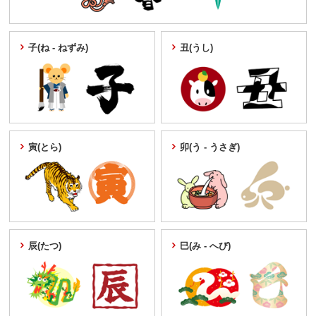
子(ね - ねずみ)
丑(うし)
寅(とら)
卯(う - うさぎ)
辰(たつ)
巳(み - へび)