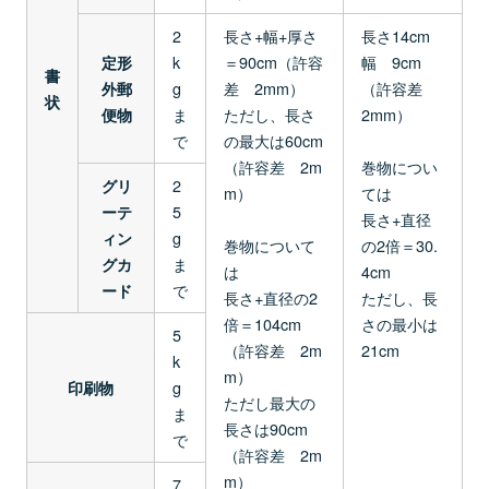
2
長さ+幅+厚さ
長さ14cm
k
＝90cm（許容
幅 9cm
定形
書
g
差 2mm）
（許容差
外郵
状
ま
ただし、長さ
2mm）
便物
で
の最大は60cm
（許容差 2m
巻物につい
2
グリ
m）
ては
5
ーテ
長さ+直径
g
ィン
巻物について
の2倍＝30.
ま
グカ
は
4cm
で
ード
長さ+直径の2
ただし、長
倍＝104cm
さの最小は
5
（許容差 2m
21cm
k
m）
g
印刷物
ただし最大の
ま
長さは90cm
で
（許容差 2m
m）
7