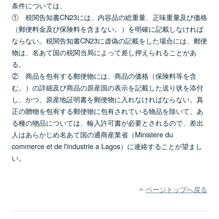
条件については、
① 税関告知書CN23には、内容品の総重量、正味重量及び価格
（郵便料金及び保険料を含まない。）を明確に記載しなければ
ならない。税関告知書CN23に虚偽の記載をした場合には、郵便
物は、名あて国の税関当局によって差し押えられることがあ
る。
② 商品を包有する郵便物には、商品の価格（保険料等を含
む。）の詳細及び商品の原産国の表示を記載した送り状を添付
し、かつ、原産地証明書を郵便物に入れなければならない。真
正の贈物を包有する郵便物に包有されている物品を除いて、あ
る種の物品については、輸入許可書が必要とされるので、差出
人はあらかじめ名あて国の通商産業省（Ministere du
commerce et de l'industrie a Lagos）に連絡することが望まし
い。
ページトップへ戻る