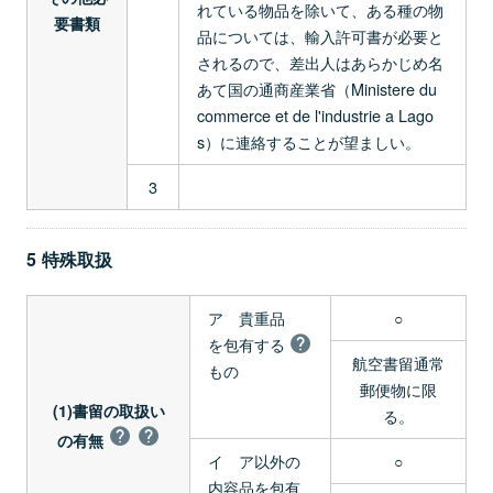
れている物品を除いて、ある種の物
要書類
品については、輸入許可書が必要と
されるので、差出人はあらかじめ名
あて国の通商産業省（Ministere du
commerce et de l'industrie a Lago
s）に連絡することが望ましい。
3
5 特殊取扱
ア 貴重品
○
を包有する
航空書留通常
もの
郵便物に限
(1)書留の取扱い
る。
の有無
イ ア以外の
○
内容品を包有