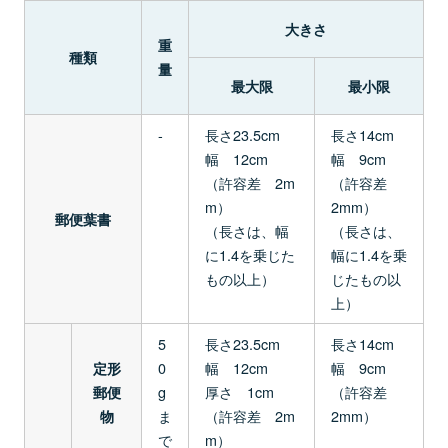
大きさ
重
種類
量
最大限
最小限
-
長さ23.5cm
長さ14cm
幅 12cm
幅 9cm
（許容差 2m
（許容差
m）
2mm）
郵便葉書
（長さは、幅
（長さは、
に1.4を乗じた
幅に1.4を乗
もの以上）
じたもの以
上）
5
長さ23.5cm
長さ14cm
0
幅 12cm
幅 9cm
定形
g
厚さ 1cm
（許容差
郵便
ま
（許容差 2m
2mm）
物
で
m）