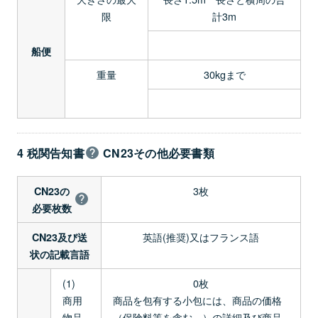
限
計3m
船便
重量
30kgまで
4 税関告知書
CN23その他必要書類
3枚
CN23の
必要枚数
英語(推奨)又はフランス語
CN23及び送
状の記載言語
(1)
0枚
商用
商品を包有する小包には、商品の価格
物品
（保険料等を含む。）の詳細及び商品