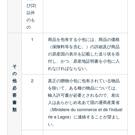
び(2)
以外
のも
の
1
商品を包有する小包には、商品の価格
（保険料等を含む。）の詳細及び商品
の原産国の表示を記載した送り状を添
付し、かつ、原産地証明書を小包に入
そ
れなければならない。
の
2
真正の贈物小包に包有されている物品
他
を除いて、ある種の物品については、
必
輸入許可書が必要とされるので、差出
要
人はあらかじめ名あて国の通商産業省
書
（Ministere du commerce et de l'indust
類
rie a Lagos）に連絡することが望まし
い。