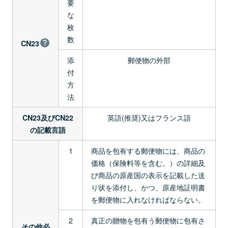
要
な
枚
数
CN23
添
郵便物の外部
付
方
法
英語(推奨)又はフランス語
CN23及びCN22
の記載言語
1
商品を包有する郵便物には、商品の
価格（保険料等を含む。）の詳細及
び商品の原産国の表示を記載した送
り状を添付し、かつ、原産地証明書
を郵便物に入れなければならない。
2
真正の贈物を包有う郵便物に包有さ
その他必