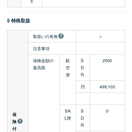
3
5 特殊取扱
取扱いの有無
○
注意事項
保険金額の
航
S
2500
最高限
空
D
便
R
円
499,103
SA
S
0
保
L便
D
険
R
付