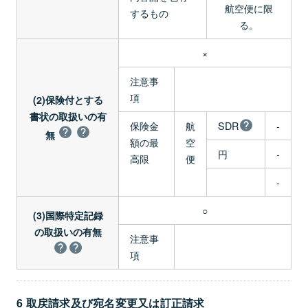
航空便に限
するもの
る。
×
注意事
項
(2)保険付とする
書状の取扱いの有
保険金
航
SDR
-
無
額の最
空
円
-
高限
便
-
○
(3)国際特定記録
の取扱いの有無
注意事
項
6 取戻請求及び宛名変更又は訂正請求