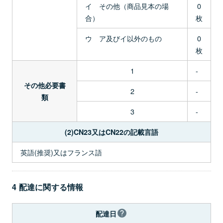
イ その他（商品見本の場
0
合）
枚
ウ ア及びイ以外のもの
0
枚
1
-
その他必要書
2
-
類
3
-
(2)CN23又はCN22の記載言語
英語(推奨)又はフランス語
4 配達に関する情報
配達日