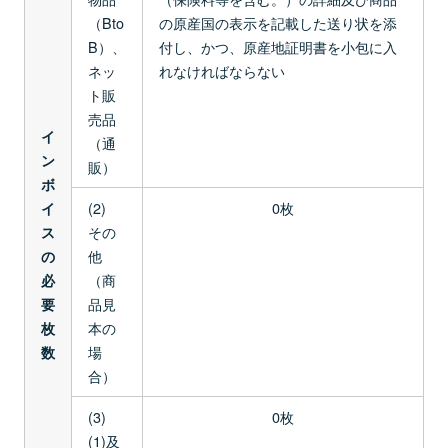
（Bto
の原産国の表示を記載した送り状を添
B）、
付し、かつ、原産地証明書を小包に入
ネッ
れなければならない
ト販
売品
イ
（通
ン
販）
ボ
(2)
0枚
イ
その
ス
他
の
（商
必
品見
要
本の
枚
場
数
合）
(3)
0枚
(1)及