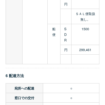
円
ＳＡＬ便取扱
無し。
船
S
1500
便
D
R
円
299,461
6 配達方法
○
宛所への配達
○
窓口での交付