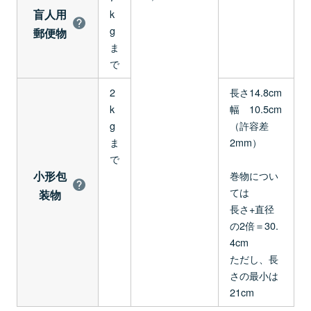
盲人用
k
g
郵便物
ま
で
2
長さ14.8cm
k
幅 10.5cm
g
（許容差
ま
2mm）
で
小形包
巻物につい
ては
装物
長さ+直径
の2倍＝30.
4cm
ただし、長
さの最小は
21cm