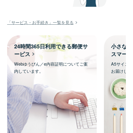
「サービス・お手続き」一覧を見る
24時間365日利用できる郵便サ
小さな内
ービス
スマート
Webゆうびん／e内容証明についてご案
A5サイズ
内しています。
お届けしま