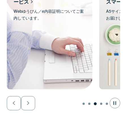
ービス
スマート
Webゆうびん／e内容証明についてご案
A5サイズ
内しています。
お届けしま