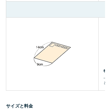
特例
上記
とが
サイズと料金