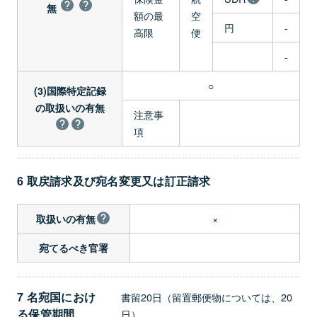
無
額の最
空
円
-
高限
便
-
○
(3)国際特定記録
の取扱いの有無
注意事
項
6 取戻請求及び宛名変更又は訂正請求
×
取扱いの有無
宛てるべき官署
7 名宛国におけ
書留20日（留置郵便物については、20
る保管期間
日）