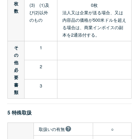
枚
(3) (1)及
0枚
数
び(2)以外
法人又は企業が送る場合、又は
のもの
内容品の価格が500米ドルを超え
る場合は、商業インボイスの副
本を2通添付する。
1
そ
の
他
2
必
要
書
3
類
5 特殊取扱
取扱いの有無
○