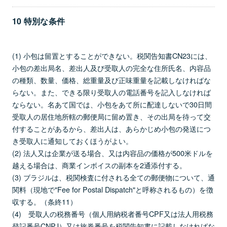
10 特別な条件
(1) 小包は留置とすることができない。税関告知書CN23には、
小包の差出局名、差出人及び受取人の完全な住所氏名、内容品
の種類、数量、価格、総重量及び正味重量を記載しなければな
らない。また、できる限り受取人の電話番号を記入しなければ
ならない。名あて国では、小包をあて所に配達しないで30日間
受取人の居住地所轄の郵便局に留め置き、その出局を待って交
付することがあるから、差出人は、あらかじめ小包の発送につ
き受取人に通知しておくほうがよい。
(2) 法人又は企業が送る場合、又は内容品の価格が500米ドルを
越える場合は、商業インボイスの副本を2通添付する。
(3) ブラジルは、税関検査に付される全ての郵便物について、通
関料（現地で"Fee for Postal Dispatch"と呼称されるもの）を徴
収する。（条終11）
(4) 受取人の税務番号（個人用納税者番号CPF又は法人用税務
登記番号CNPJ）又は旅券番号を税関告知書に記載しなければな