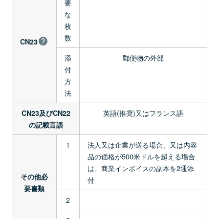
要
な
枚
数
CN23
添
郵便物の外部
付
方
法
英語(推奨)又はフランス語
CN23及びCN22
の記載言語
1
法人又は企業が送る場合、又は内容
品の価格が500米ドルを超える場合
は、商業インボイスの副本を2通添
その他必
付
要書類
2