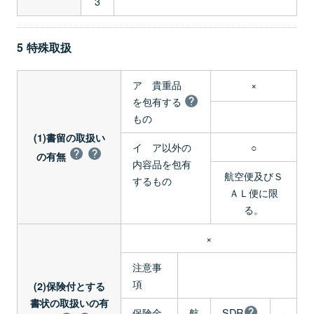
3
5 特殊取扱
ア 貴重品
×
を包有する
もの
(1)書留の取扱い
イ ア以外の
○
の有無
内容品を包有
航空便及びＳ
するもの
ＡＬ便に限
る。
×
注意事
項
(2)保険付とする
書状の取扱いの有
保険金
航
SDR
-