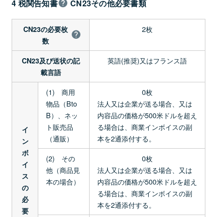
4 税関告知書
CN23その他必要書類
2枚
CN23の必要枚
数
英語(推奨)又はフランス語
CN23及び送状の記
載言語
(1) 商用
0枚
物品（Bto
法人又は企業が送る場合、又は
B）、ネッ
内容品の価格が500米ドルを超え
ト販売品
る場合は、商業インボイスの副
イ
（通販）
本を2通添付する。
ン
ボ
(2) その
0枚
イ
他（商品見
法人又は企業が送る場合、又は
ス
本の場合）
内容品の価格が500米ドルを超え
の
る場合は、商業インボイスの副
必
本を2通添付する。
要