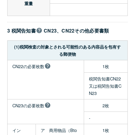
重量
3 税関告知書
CN23、CN22その他必要書類
(1)税関検査の対象とされる可能性のある内容品を包有す
る郵便物
CN22の必要枚数
1枚
税関告知書CN22
又は税関告知書C
N23
CN23の必要枚数
2枚
-
イン
ア 商用物品（Bto
1枚