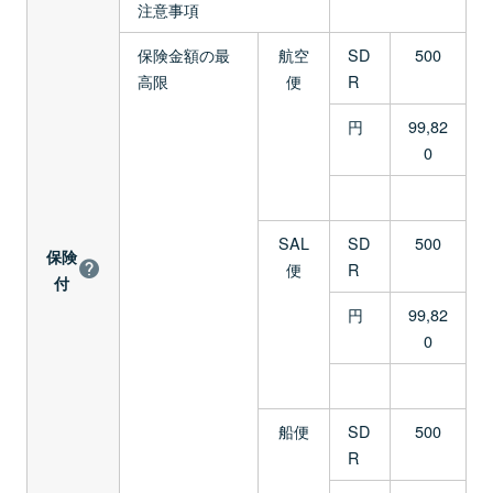
注意事項
保険金額の最
航空
SD
500
高限
便
R
円
99,82
0
SAL
SD
500
保険
便
R
付
円
99,82
0
船便
SD
500
R