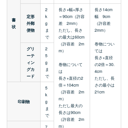
2
長さ+幅+厚さ
長さ14cm
k
＝90cm（許容
幅 9cm
定形
書
g
差 2mm）
（許容差
外郵
状
ま
ただし、長さ
2mm）
便物
で
の最大は60cm
（許容差 2m
巻物につい
2
グリ
m）
ては
5
ーテ
長さ+直径
g
ィン
巻物について
の2倍＝30.
ま
グカ
は
4cm
で
ード
長さ+直径の2
ただし、長
倍＝104cm
さの最小は
5
（許容差 2m
21cm
k
m）
g
印刷物
ただし最大の
ま
長さは90cm
で
（許容差 2m
m）
7