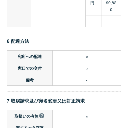
円
99,82
0
6 配達方法
○
宛所への配達
○
窓口での交付
-
備考
7 取戻請求及び宛名変更又は訂正請求
×
取扱いの有無
-
宛てるべき官署