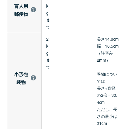
盲人用
k
g
郵便物
ま
で
2
長さ14.8cm
k
幅 10.5cm
g
（許容差
ま
2mm）
で
小形包
巻物につい
ては
装物
長さ+直径
の2倍＝30.
4cm
ただし、長
さの最小は
21cm