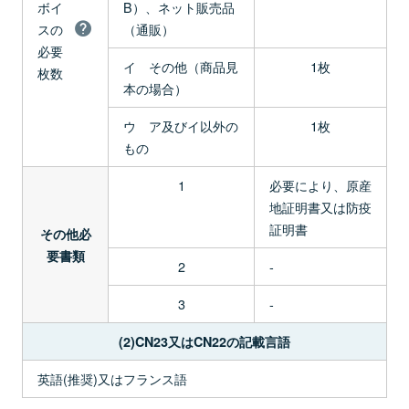
ボイ
B）、ネット販売品
スの
（通販）
必要
イ その他（商品見
1枚
枚数
本の場合）
ウ ア及びイ以外の
1枚
もの
1
必要により、原産
地証明書又は防疫
証明書
その他必
要書類
2
-
3
-
(2)CN23又はCN22の記載言語
英語(推奨)又はフランス語