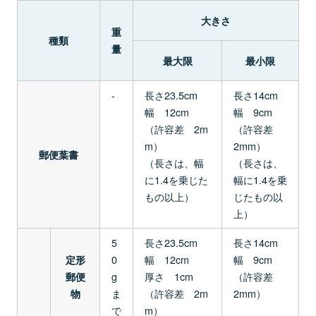
大きさ
重
種類
量
最大限
最小限
-
長さ23.5cm
長さ14cm
幅 12cm
幅 9cm
（許容差 2m
（許容差
m）
2mm）
郵便葉書
（長さは、幅
（長さは、
に1.4を乗じた
幅に1.4を乗
もの以上）
じたもの以
上）
5
長さ23.5cm
長さ14cm
0
幅 12cm
幅 9cm
定形
g
厚さ 1cm
（許容差
郵便
ま
（許容差 2m
2mm）
物
で
m）