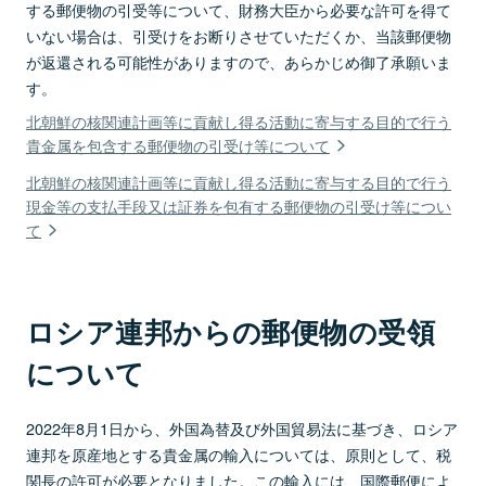
する郵便物の引受等について、財務大臣から必要な許可を得て
いない場合は、引受けをお断りさせていただくか、当該郵便物
が返還される可能性がありますので、あらかじめ御了承願いま
す。
北朝鮮の核関連計画等に貢献し得る活動に寄与する目的で行う
貴金属を包含する郵便物の引受け等について
北朝鮮の核関連計画等に貢献し得る活動に寄与する目的で行う
現金等の支払手段又は証券を包有する郵便物の引受け等につい
て
ロシア連邦からの郵便物の受領
について
2022年8月1日から、外国為替及び外国貿易法に基づき、ロシア
連邦を原産地とする貴金属の輸入については、原則として、税
関長の許可が必要となりました。この輸入には、国際郵便によ