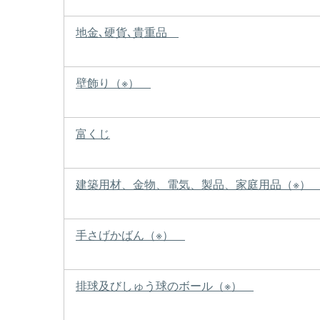
地金､硬貨､貴重品
壁飾り（※）
富くじ
建築用材、金物、電気、製品、家庭用品（※
手さげかばん（※）
排球及びしゅう球のボール（※）