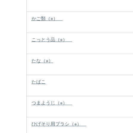
かご類（※）
こっとう品（※）
たな（※）
たばこ
つまようじ（※）
ひげそり用ブラシ（※）