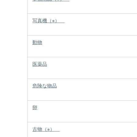
写真機（※）
動物
医薬品
危険な物品
卵
古物（※）