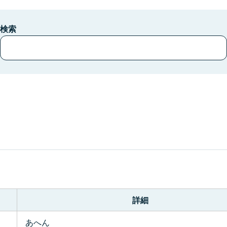
検索
。
詳細
あへん