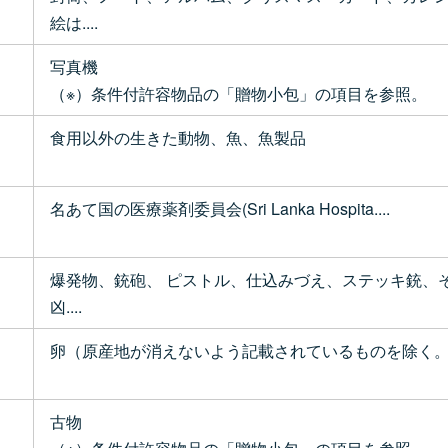
絵は....
写真機
（※）条件付許容物品の「贈物小包」の項目を参照。
食用以外の生きた動物、魚、魚製品
名あて国の医療薬剤委員会(Sri Lanka Hospita....
爆発物、銃砲、 ピストル、仕込みづえ、ステッキ銃、
凶....
卵（原産地が消えないよう記載されているものを除く
古物