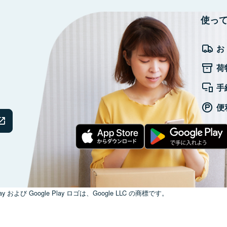
使っ
お
荷
手
便
ay および Google Play ロゴは、Google LLC の商標です。