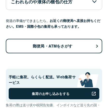
こわれものや液体の梱包の仕方
粘着性の強い布
緩衝材
製ガムテープ
発送の準備ができましたら、
お近くの郵便局へ直接お持ちくだ
さい。EMS・国際小包の集荷も承っております。
ビニール袋
アルコール濃度
郵便局・ATMをさがす
外箱と中身の間に隙間があると、箱の中で荷物が揺れて
24％を超えるもの
衝撃を与えてしまい、外箱が歪んだり、潰れやすくなり
ます。
手軽に集荷。らくらく配送。Web集荷サ
ービス
集荷のお申し込みをする
ビニール袋に入れます。
集荷の際は送り状や税関告知書、インボイスなど送り先の国・