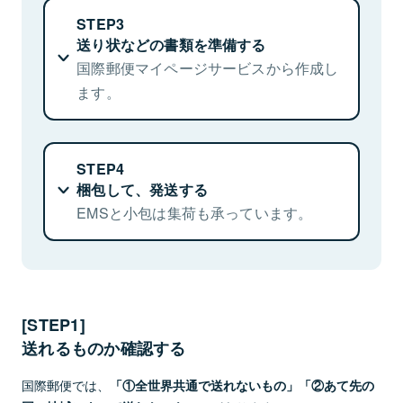
STEP3
送り状などの書類を準備する
あて先の国・地域での輸入時の税関検査
国際郵便マイページサービスから作成し
ます。
輸入の可否を
確認します。
STEP4
梱包して、発送する
EMSと小包は集荷も承っています。
現地での配達
大切にお届けします。
[STEP1]
送れるものか確認する
国際郵便では、
「①全世界共通で送れないもの」「②あて先の