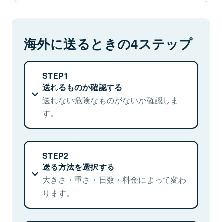
日本からの輸出時の税関検査
海外に送るときの4ステップ
書類の内容品と
箱の中身は同じかな？
STEP1
送れるものか確認する
送れない危険なものがないか確認しま
す。
国際輸送
STEP2
輸送上危険なものは
送る方法を選択する
運べません。
大きさ・重さ・日数・料金によって変わ
ります。