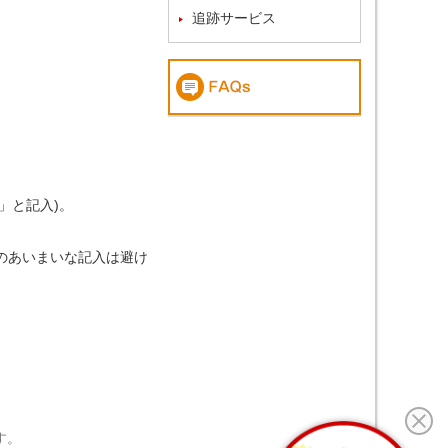
追跡サービス
l」と記入)。
のあいまいな記入は避け
す。