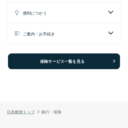
国債
ATM・CD連携サービス
万が一のときに保障が得られる保険をご案内。
便利につかう
保険は万が一のときの経済的負担を減らすことができま
す。
ゆうちょ銀行Webサイトを見る
投資信託
急な病気やケガによる入院や手術に備えるための保険を
点字サービス
ご案内・お手続き
ご案内しています。
お子さまの進学等に備えた資金づくりのための学資保険
NISA（少額投資非課税制度）
キャッシュカード
終身保険
や、長い人生にしっかり備える保険をご案内していま
保険サービス一覧を見る
す。
がん保険
契約内容の確認や保険のお手続きが簡単に行える「マイ
個人型確定拠出年金 iDeCo
ページ」、歩いて抽せんに参加したり、ご契約者さまの
JP BANK カード
定期保険
お手続きなどが簡単にできる「かんぽアプリ」をご案内
しています。
基本契約に付加することにより、病気やケガによる入
バイク自賠責保険
学資保険
院・先進医療に該当する療養について保障する特約保障
ご相談予約・セミナー予約
楽天カード
養老保険
のご案内や、保険料等の税務上の取り扱い、その他各種
ゆうちょ銀行デザイン
日本郵便トップ
銀行・保険
お手続きをご案内しています。
郵便局の自動車保険
長寿支援保険（低解約返戻金型）