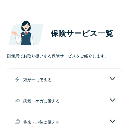
通常貯金
た年金保険です。
用いただけます。
解約返戻金を低く設定することで年金額を多くし
貯金担保貸付け
住所・氏名・印章変更や、通帳紛失の場合などゆうちょ
た年金保険です。
通常貯蓄貯金
為替
銀行に関するお手続きをご案内しています。
国債は償還日前に売却されると、債券市場の状況等
通常貯蓄貯金
保険サービス一覧
によっては元本を割り込む場合があります。
口座貸越サービス
定額貯金
ゆうちょATM
保険商品は、預貯金とは異なり、元本保証はありま
国際送金
せん。
定額貯金
住所・氏名・印章変更
郵便局でお取り扱いする保険サービスをご紹介します。
国債に関する留意事項
定期貯金
ゆうちょダイレクト
公共料金のお支払い
年金や手当などの受け取り
カードや通帳などの紛失・盗難の届出
万が一に備える
財産形成貯金
ゆうちょPay
ゆうちょ
Pay-easy（ペイジー）サービス
病気・ケガに備える
相続手続き
金利一覧
ゆうちょ通帳アプリ
料金・金利のご案内
将来・老後に備える
長期間ご利用のない貯金のお取扱い