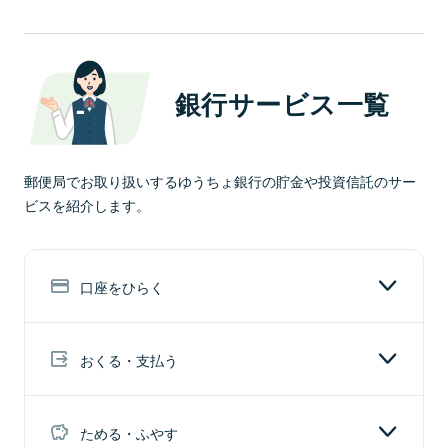
りに使えます。
投資信託
"遺す"お金とは、万が一の際に、ご家族等に遺すための
お金です。
投資の専門家が株式や債券等で運用し、中長期的
な資産形成が期待できます。
銀行サービス一覧
定額貯金
医療保険（特約）
預入の日から起算して6か月経過後は払戻し自由。
病気やケガでの入院・手術等で保険金が受け取れ
10年間半年複利で利子を計算するじっくり増やせ
ます。
NISA（少額投資非課税制度）
終身保険
る貯金です。
郵便局でお取り扱いするゆうちょ銀行の貯金や投資信託のサー
NISAとは、非課税口座で購入した公募株式投資信
ビスを紹介します。
万が一の場合の保障が一生涯続き、貯蓄性もあり
託等に生じた利益（普通分配金・売却益）が非課
ます。
税になる制度です。
定期貯金
がん保険
口座をひらく
あらかじめ預入期間を指定して預け入れる貯金で
がんと診断された場合、治療の経済的な負担を保
養老保険
す。お金を使う時期が決まっている方に最適で
障します。
iDeCo（個人型確定拠出年金）
す。
満期時または亡くなったときにまとまったお金が
おくる・支払う
iDeCoは、自分で決めた額を積み立てながら、そ
受け取れます。
の掛金を自分で運用していくことで、将来に向け
自動車保険
た資産形成を進めていける年金制度です。
国債
ためる・ふやす
自動車事故等の自動車に関するさまざまなリスク