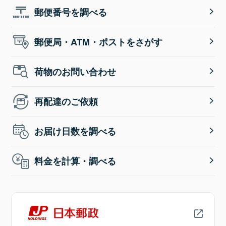
マイページ（ご契約者さま向け）
セゾン投信との業務提携
郵便番号を調べる
ゆうちょデビット
（デビットカード）
郵便局の1日自動車保険
変額年金保険
特約保障のご案内
郵便局・ATM・ポストをさがす
「かんぽアプリ」健康とかんぽの安心を手のひら
に
デビットカード
荷物のお問い合わせ
JP生活サポート保険
（J-Debit 等）
保険税務に関するご案内
再配達のご依頼
引受条件緩和型医療保険
各種手続きのご案内
お届け日数を調べる
料金を計算・調べる
かんぽ生命Webサイトを見る