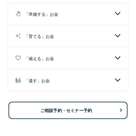
「準備する」お金
「育てる」お金
「備える」お金
"準備する"お金とは、使う時期や金額が決まっているお
「遺す」お金
金です。
"育てる"お金とは、将来に向けて育てていきたいお金で
す。
ご相談予約・セミナー予約
通常貯金
"備える"お金とは、ご自身やご家族の病気やケガ等の支
出に備えるお金です。
いつでもどこでも出し入れができ、おサイフ代わ