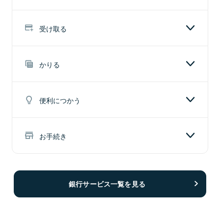
定期保険
利子がつき、満期を迎えれば元本が戻ってきま
を補償します。
す。
保険期間中に万が一のことが起こった場合に、ま
総合口座は通常貯金・定額貯金・定期貯金などを管理で
変額年金保険
受け取る
とまったお金が受け取れます。
きる口座です。
万が一にも備えられ、運用次第で年金額が変動し
全国の郵便局やゆうちょ銀行の窓口・ATMで、おサイフ
JP生活サポート保険
ます。
養老保険
代わりにご利用いただけます。
ゆうちょの口座をお持ちの方はもちろん、お待ちでない
かりる
日常生活におけるケガを幅広く補償します。
方へも送金できます。
学資保険
満期時または亡くなったときにまとまったお金が
また、各種支払い・引き落とし・海外関連サービスもご
投資信託に関する留意事項はこちら
受け取れます。
子どもの教育費を準備して必要な時期に受け取れ
口座をひらく
利用いただけます。
将来のためにお金を賢く貯蓄。
NISAに関する留意事項はこちら
便利につかう
ます。
バイク自賠責
じっくりお金を増やしたい方に最適な最長10年間の預入
変額年金保険に関する留意事項はこちら
ができる定額貯金や、お金を使う時期が決まっている方
バイクに乗る際に必須の損害賠償責任補償に加入
学資保険
に最適な預入期間を指定して預け入れる定期貯金などが
毎月のお給料や年金などの受け入れ口座としても利用可
お手続き
できます。
口座を開設される
ご利用いただけます。
能。
変額年金保険
外国人のお客さま向けサポート
子どもの教育費を準備して必要な時期に受け取れ
振替（振替口座、払込み等）
大切なお金を現金で受け取る手間やリスクを軽減できま
ます。
万が一にも備えられ、運用次第で年金額が変動し
す。
急にお金がご入用になった場合や自動振り込み等により
ます。
残高が不足している際に便利なサービスです。
銀行サービス一覧を見る
振込
長寿支援保険
通常貯金
ゆうちょ銀行をさらに便利にご活用いただけるサービス
（ほかの金融機関口座への送金）
長寿支援保険
解約返戻金を低く設定することで年金額を多くし
や、お買い物などのお支払いにも便利なサービスもご利