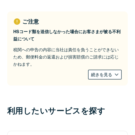
ご注意
HSコード類を送信しなかった場合にお客さまが被る不利
益について
税関への申告の内容に当社は責任を負うことができない
ため、郵便料金の返還および損害賠償のご請求には応じ
かねます。
続きを見る
HSコード類を送信しなかった場合や誤ったコ
ードを送信した場合は、現地税関の判断により
郵便物の通関の遅れや返送、受取人さまにおけ
る過大な関税の支払いなどの不利益が発生する
利用したいサービスを探す
おそれがあります。
その他の情報は、通関電子データとして送信し
ない場合や誤った情報を送信した場合に、郵便
物の通関手続や送達に遅れその他の不利益が生