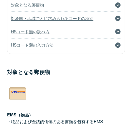
対象となる郵便物
じる場合があります。
これらの場合、税関への申告の内容に当社は責
対象国・地域ごとに求められるコードの種別
任を負うことができないことから、郵便料金の
返還および損害賠償のご請求には応じかねま
HSコード類の調べ方
す。
HSコード類の入力方法
対象となる郵便物
EMS（物品）
物品および金銭的価値のある書類を包有するEMS