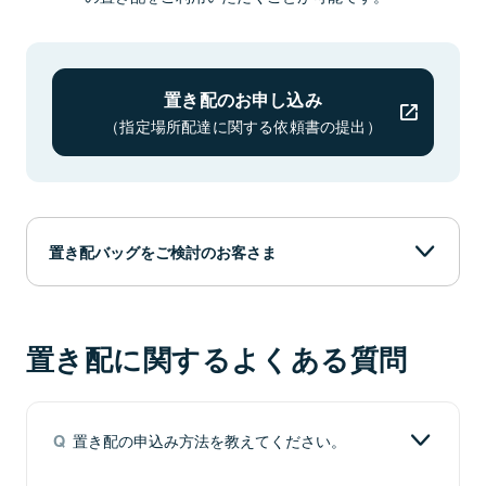
置き配のお申し込み
（指定場所配達に関する依頼書の提出）
置き配バッグをご検討のお客さま
JPコミュニケーションズ株式会社が販売してい
置き配に関するよくある質問
る「OITETTE（おいてって）」がおすすめで
す。「OITETTE」とは玄関先などに設置し、100
サイズ相当の宅配物が2点収納できる2口構造の置
き配バッグです。宅配ボックスのようにお使いい
置き配の申込み方法を教えてください。
Q
ただけます。