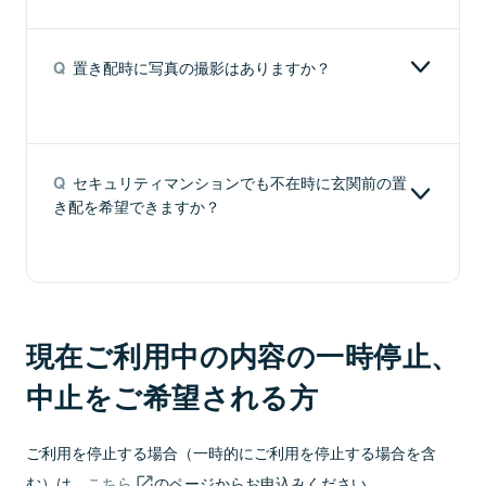
をご希望される場合
び配達日指定郵便とする郵便物ならびに国際通常郵
「OITETTE」
A
OITETTE以外の置き配バッグについても、以下の
便物を含みます。）、レターパック、特定記録郵便
書留等の置き配をご希望される場合
を玄関先など
条件が備わっている場合、置き配が可能です。
物等（国際特定記録郵便物を含みます。）および
にワイヤーで
置き配時に写真の撮影はありますか？
Q
書留等の置き配は、所定の条件を満たした宅配ボッ
EMS郵便物については、指定場所配達をご利用でき
取り付けます
降雨等により郵便物等が汚損するおそれがないこと
クスに限ります。
ません。
玄関扉等に容器がワイヤー等で固定されている等、
A
置き配サービスでは、配達記録の管理を目的とし
盗難防止対策が施されていること
て、お荷物の設置状況を写真で記録します。
セキュリティマンションでも不在時に玄関前の置
Q
容器が施錠可能であること
撮影した写真は、配達記録の管理以外の目的には使
き配を希望できますか？
2
用いたしません。
「OITETTE」
A
セキュリティマンションにおいては、原則、ご不在
の中にお荷物
時の玄関前の置き配はご希望いただけませんが、宅
が届きます。
配事業者向けの設備が備わっている一部のセキュリ
2口構造なの
現在ご利用中の内容の一時停止、
ティマンションにおいてはご希望いただくことが可
で1日に2点届
能です。
中止をご希望される方
いても安心で
す
ご利用を停止する場合（一時的にご利用を停止する場合を含
む）は、
こちら
のページからお申込みください。