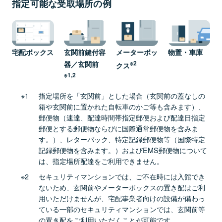
指定可能な受取場所の例
宅配ボックス
物置・車庫
玄関前鍵付容
メーターボッ
※2
器／玄関前
クス
※1,2
指定場所を「玄関前」とした場合（玄関前の蓋なしの
箱や玄関前に置かれた自転車のかご等も含みます）、
郵便物（速達、配達時間帯指定郵便および配達日指定
郵便とする郵便物ならびに国際通常郵便物を含みま
す。）、レターパック、特定記録郵便物等（国際特定
記録郵便物を含みます。）およびEMS郵便物について
は、指定場所配達をご利用できません。
セキュリティマンションでは、ご不在時には入館でき
ないため、玄関前やメーターボックスの置き配はご利
用いただけませんが、宅配事業者向けの設備が備わっ
ている一部のセキュリティマンションでは、玄関前等
の置き配をご利用いただくことが可能です。