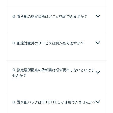
A
ご購入はこちら
こちら
のページからお申し込みください。な
郵便局のネットショップにて好評販売
お、宅配ボックスまたは玄関前鍵付容器が設置され
置き配の指定場所はどこが指定できますか？
Q
中
ている場合は、依頼書をご提出いただいたものとみ
なし、書留等一部の商品を除き、受取人さまがご不
在時に置き配を行います。
A
次の要件を備えた一箇所の場所を、受取人さまがご
不在等の場合に配達する場所としてご指定くださ
配達対象外のサービスは何がありますか？
Q
い。
受取人の住所または居所と同一建物内
A
以下のサービスが配達対象外となります。
または同一構内であること
現金を内容とする書留、配達証明、特別送達、本人
指定場所配達の依頼書は必ず提出しないといけま
Q
降雨等により、郵便物等が汚損するお
限定受取郵便、返信依頼郵便、保冷、生ものを内容
せんか？
それがないこと
とする郵便物等、料金・運賃または手数料の支払を
「OITETTE（おいてって）」を使用した「置き
要する郵便物等、受取通知または保険付とする国際
配」のSTEP
郵便物、税付郵便物
A
以下の場合、依頼書を提出いただく必要がございま
また、指定場所を「玄関前」とした場合（玄関前の
す。
置き配バッグはOITETTEしか使用できませんか？
Q
蓋なしの箱や玄関前に置かれた自転車のかご等も含
1
宅配ボックス、玄関前鍵付容器以外の場所への配達
みます）、郵便物（速達、配達時間帯指定郵便およ