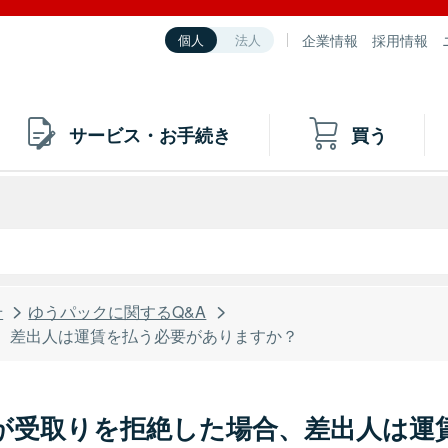
企業情報
採用情報
個人
法人
サービス・お手続き
買う
せ
ゆうパックに関するQ&A
、差出人は運賃を払う必要がありますか？
が受取りを拒絶した場合、差出人は運