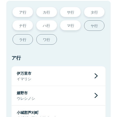
ア行
カ行
サ行
タ行
ナ行
ハ行
マ行
ヤ行
ラ行
ワ行
ア行
伊万里市
イマリシ
嬉野市
ウレシノシ
小城郡芦刈町