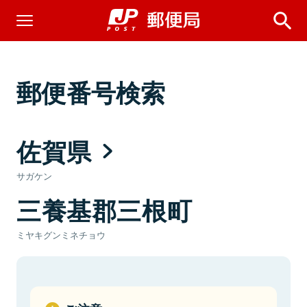
郵便番号検索
佐賀県
サガケン
三養基郡三根町
ミヤキグンミネチョウ