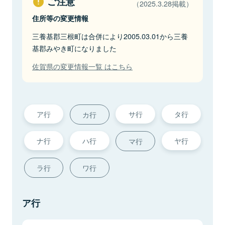
ご注意
（2025.3.28掲載）
住所等の変更情報
三養基郡三根町は合併により2005.03.01から三養
基郡みやき町になりました
佐賀県の変更情報一覧 はこちら
ア行
サ行
タ行
カ行
ナ行
ハ行
ヤ行
マ行
ラ行
ワ行
ア行