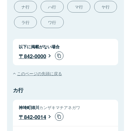
ナ行
ハ行
マ行
ヤ行
ラ行
ワ行
以下に掲載がない場合
842-0000
このページの先頭に戻る
カ行
神埼町姉川
カンザキマチアネガワ
842-0014