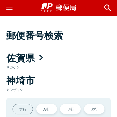
郵便番号検索
佐賀県
サガケン
神埼市
カンザキシ
カ行
サ行
タ行
ア行