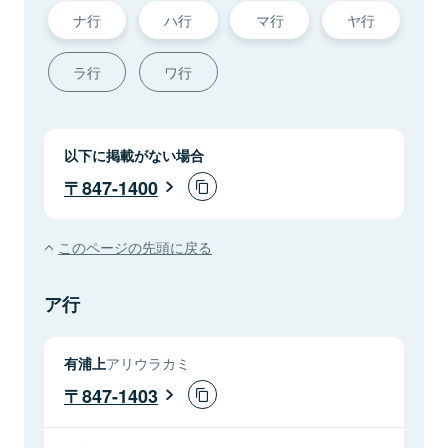
ナ行
ハ行
マ行
ヤ行
ラ行
ワ行
以下に掲載がない場合
847-1400
このページの先頭に戻る
ア行
有浦上
アリウラカミ
847-1403