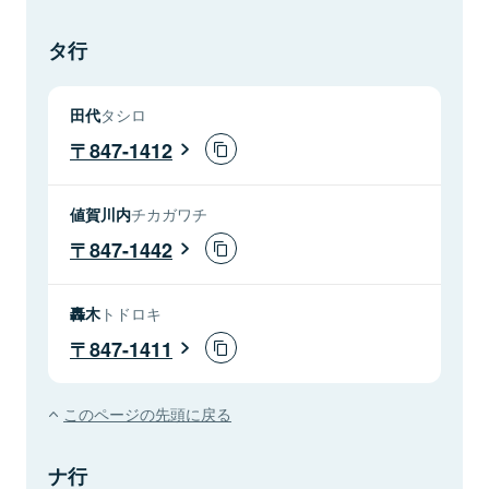
タ行
田代
タシロ
847-1412
値賀川内
チカガワチ
847-1442
轟木
トドロキ
847-1411
このページの先頭に戻る
ナ行