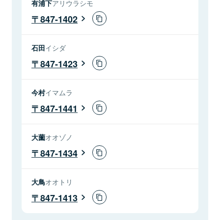
有浦下
アリウラシモ
847-1402
石田
イシダ
847-1423
今村
イマムラ
847-1441
大薗
オオゾノ
847-1434
大鳥
オオトリ
847-1413