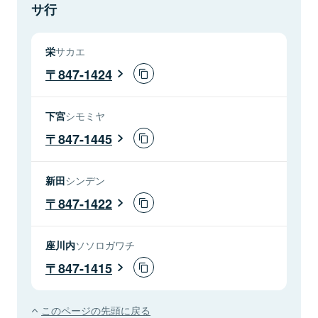
サ行
栄
サカエ
847-1424
下宮
シモミヤ
847-1445
新田
シンデン
847-1422
座川内
ソソロガワチ
847-1415
このページの先頭に戻る