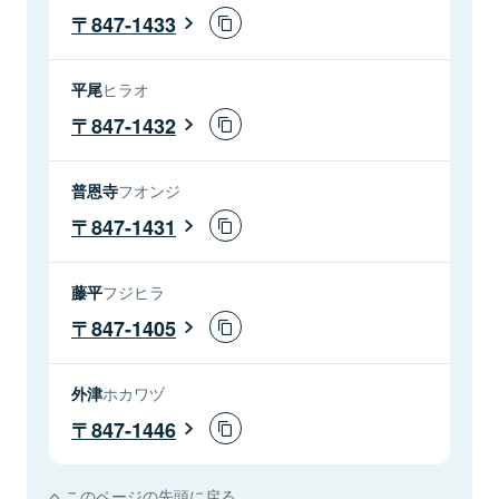
847-1433
平尾
ヒラオ
847-1432
普恩寺
フオンジ
847-1431
藤平
フジヒラ
847-1405
外津
ホカワヅ
847-1446
このページの先頭に戻る