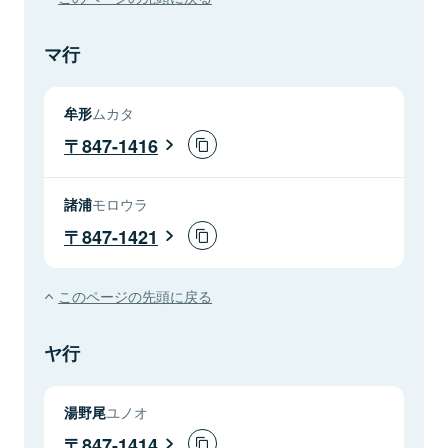
マ行
牟形
ムカタ
847-1416
諸浦
モロウラ
847-1421
このページの先頭に戻る
ヤ行
湯野尾
ユノオ
847-1414