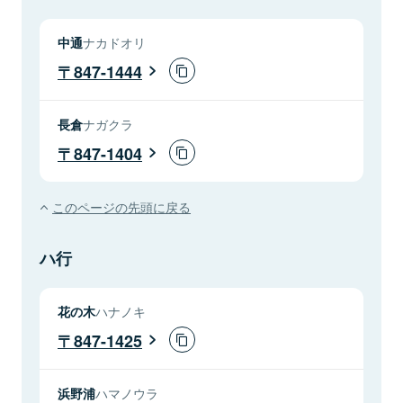
中通
ナカドオリ
847-1444
長倉
ナガクラ
847-1404
このページの先頭に戻る
ハ行
花の木
ハナノキ
847-1425
浜野浦
ハマノウラ