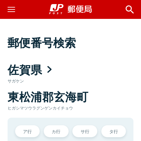
郵便番号検索
佐賀県
サガケン
東松浦郡玄海町
ヒガシマツウラグンゲンカイチョウ
ア行
カ行
サ行
タ行