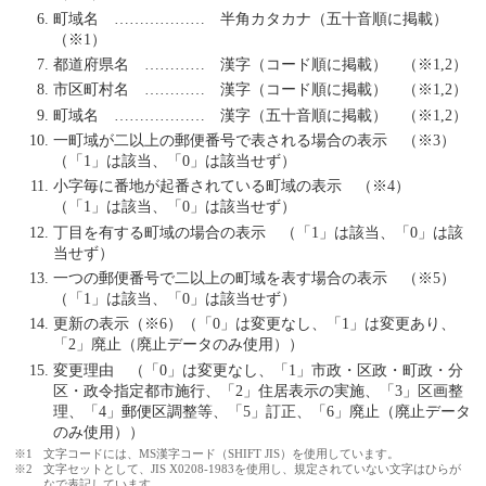
町域名 ……………… 半角カタカナ（五十音順に掲載）
（※1）
都道府県名 ………… 漢字（コード順に掲載） （※1,2）
市区町村名 ………… 漢字（コード順に掲載） （※1,2）
町域名 ……………… 漢字（五十音順に掲載） （※1,2）
一町域が二以上の郵便番号で表される場合の表示 （※3）
（「1」は該当、「0」は該当せず）
小字毎に番地が起番されている町域の表示 （※4）
（「1」は該当、「0」は該当せず）
丁目を有する町域の場合の表示 （「1」は該当、「0」は該
当せず）
一つの郵便番号で二以上の町域を表す場合の表示 （※5）
（「1」は該当、「0」は該当せず）
更新の表示（※6）（「0」は変更なし、「1」は変更あり、
「2」廃止（廃止データのみ使用））
変更理由 （「0」は変更なし、「1」市政・区政・町政・分
区・政令指定都市施行、「2」住居表示の実施、「3」区画整
理、「4」郵便区調整等、「5」訂正、「6」廃止（廃止データ
のみ使用））
※1
文字コードには、MS漢字コード（SHIFT JIS）を使用しています。
※2
文字セットとして、JIS X0208-1983を使用し、規定されていない文字はひらが
なで表記しています。