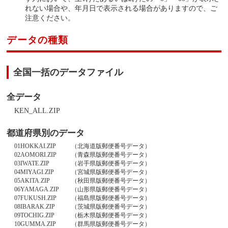
れない場合や、年月日で表示される場合がありますので、ご
注意ください。
データの種類
全国一括のデータファイル
全データ
KEN_ALL.ZIP
都道府県別のデータ
01HOKKAI.ZIP
（北海道版郵便番号データ）
02AOMORI.ZIP
（青森県版郵便番号データ）
03IWATE.ZIP
（岩手県版郵便番号データ）
04MIYAGI.ZIP
（宮城県版郵便番号データ）
05AKITA.ZIP
（秋田県版郵便番号データ）
06YAMAGA.ZIP
（山形県版郵便番号データ）
07FUKUSH.ZIP
（福島県版郵便番号データ）
08IBARAK.ZIP
（茨城県版郵便番号データ）
09TOCHIG.ZIP
（栃木県版郵便番号データ）
10GUMMA.ZIP
（群馬県版郵便番号データ）