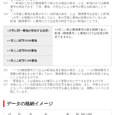
※3
「一町域が二以上の郵便番号で表される場合の表示」とは、町域のみでは郵便
番号が特定できず、丁目、番地、小字などにより番号が異なる町域のことで
す。
※4
「小字毎に番地が起番されている町域の表示」とは、郵便番号を設定した町域
（大字）が複数の小字を有しており、各小字毎に番地が起番されているため、
町域（郵便番号）と番地だけでは住所が特定できない町域のことです。
○○市△△町が郵便番号の表す範囲であり、
<小字に同一番地が存在する住所>
町域（郵便番号）と番地だけでは住所が特
定できません。
○○市△△町字A100番地
○○市△△町字B100番地
○○市△△町字C100番地
※5
「一つの郵便番号で二以上の町域を表す場合の表示」とは、一つの郵便番号で
複数の町域をまとめて表しており、郵便番号と番地だけでは住所が特定できな
いことを示すものです。
※6
「変更あり」とは追加および修正により更新されたデータを示すものです。
※7
全角となっている町域名の文字数が38文字を超える場合、また、半角カタカナ
となっている町域名のフリガナが76文字を越える場合には、複数レコードに分
割しています。
データの格納イメージ