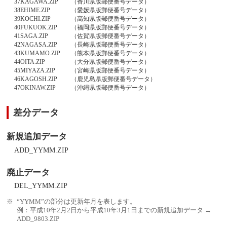
37KAGAWA.ZIP
（香川県版郵便番号データ）
38EHIME.ZIP
（愛媛県版郵便番号データ）
39KOCHI.ZIP
（高知県版郵便番号データ）
40FUKUOK.ZIP
（福岡県版郵便番号データ）
41SAGA.ZIP
（佐賀県版郵便番号データ）
42NAGASA.ZIP
（長崎県版郵便番号データ）
43KUMAMO.ZIP
（熊本県版郵便番号データ）
44OITA.ZIP
（大分県版郵便番号データ）
45MIYAZA.ZIP
（宮崎県版郵便番号データ）
46KAGOSH.ZIP
（鹿児島県版郵便番号データ）
47OKINAW.ZIP
（沖縄県版郵便番号データ）
差分データ
新規追加データ
ADD_YYMM.ZIP
廃止データ
DEL_YYMM.ZIP
“YYMM”の部分は更新年月を表します。
例：平成10年2月2日から平成10年3月1日までの新規追加データ →
ADD_9803.ZIP