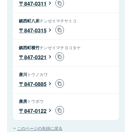
847-0311
鎮西町八床
チンゼイマチヤトコ
847-0315
鎮西町横竹
チンゼイマチヨコタケ
847-0321
唐川
トウノカワ
847-0885
唐房
トウボウ
847-0122
このページの先頭に戻る