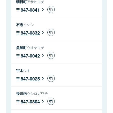
朝日町
アサヒマチ
847-0841
石志
イシシ
847-0832
魚屋町
ウオヤマチ
847-0042
宇木
ウキ
847-0025
後川内
ウシロガワチ
847-0804