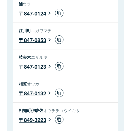
浦
ウラ
847-0124
江川町
エガワマチ
847-0853
枝去木
エザルキ
847-0123
相賀
オウカ
847-0132
相知町伊岐佐
オウチチョウイキサ
849-3223