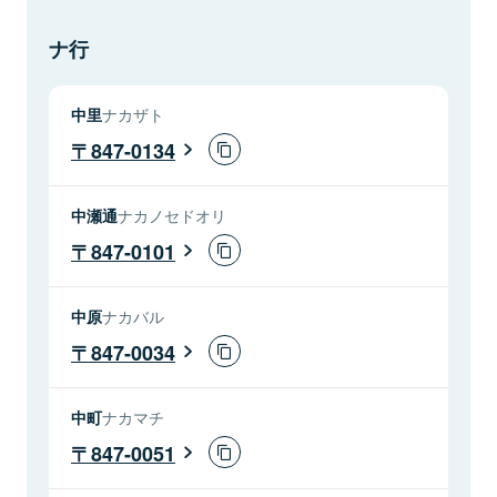
ナ行
中里
ナカザト
847-0134
中瀬通
ナカノセドオリ
847-0101
中原
ナカバル
847-0034
中町
ナカマチ
847-0051