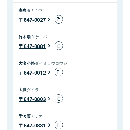
高島
タカシマ
847-0027
竹木場
タケコバ
847-0881
大名小路
ダイミョウコウジ
847-0012
大良
ダイラ
847-0803
千々賀
チチカ
847-0831