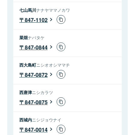
七山馬川
ナナヤママノカワ
847-1102
菜畑
ナバタケ
847-0844
西大島町
ニシオオシママチ
847-0872
西唐津
ニシカラツ
847-0875
西城内
ニシジョウナイ
847-0014