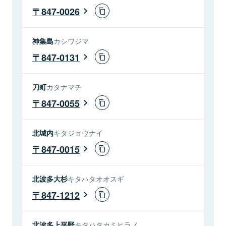
847-0026
神集島
カシワジマ
847-0131
刀町
カタナマチ
847-0055
北城内
キタジョウナイ
847-0015
北波多大杉
キタハタオオスギ
847-1212
北波多上平野
キタハタカミヒラノ