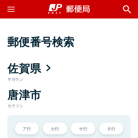
郵便番号検索
佐賀県
サガケン
唐津市
カラツシ
ア行
カ行
サ行
タ行