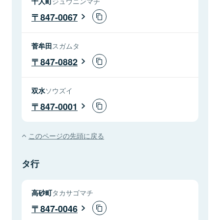
十人町
ジュウニンマチ
847-0067
菅牟田
スガムタ
847-0882
双水
ソウズイ
847-0001
このページの先頭に戻る
タ行
高砂町
タカサゴマチ
847-0046