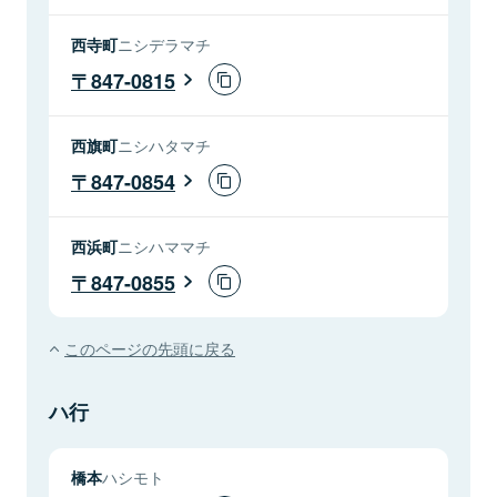
西寺町
ニシデラマチ
847-0815
西旗町
ニシハタマチ
847-0854
西浜町
ニシハママチ
847-0855
このページの先頭に戻る
ハ行
橋本
ハシモト