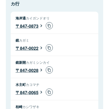
カ行
海岸通
カイガンドオリ
847-0873
鏡
カガミ
847-0022
鏡新開
カガミシンカイ
847-0028
水主町
カコマチ
847-0065
柏崎
カシワザキ