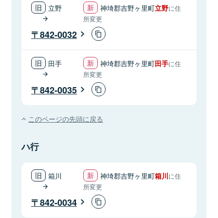
立野
神埼郡吉野ヶ里町
立野
に住
所変更
842-0032
田手
神埼郡吉野ヶ里町
田手
に住
所変更
842-0035
このページの先頭に戻る
ハ行
箱川
神埼郡吉野ヶ里町
箱川
に住
所変更
842-0034