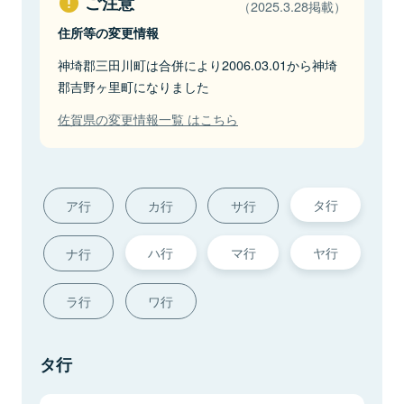
ご注意
（2025.3.28掲載）
住所等の変更情報
神埼郡三田川町は合併により2006.03.01から神埼
郡吉野ヶ里町になりました
佐賀県の変更情報一覧 はこちら
タ行
ア行
カ行
サ行
ハ行
マ行
ヤ行
ナ行
ラ行
ワ行
タ行