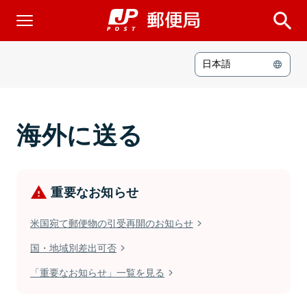
日本語
内容品の日英・中英訳、HSコード類の例
フリーイラ
海外に送る
重要なお知らせ
米国宛て郵便物の引受再開のお知らせ
国・地域別差出可否
「重要なお知らせ」一覧を見る