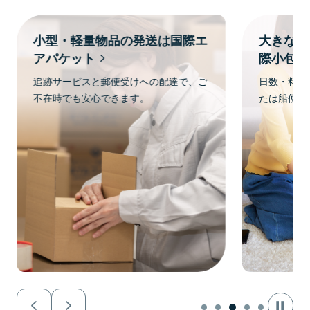
小型・軽量物品の発送は国際エ
大きな荷
アパケット
際小包
追跡サービスと郵便受けへの配達で、ご
日数・料金
不在時でも安心できます。
たは船便が